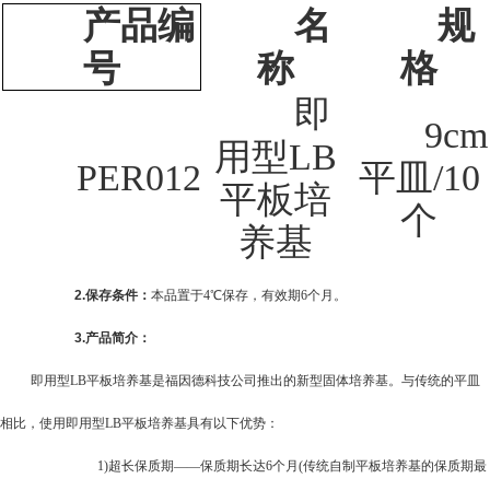
产品编
名
规
号
称
格
即
9cm
用型LB
PER012
平皿/10
平板培
个
养基
2.
保存条件：
本品置于4℃保存，有效期6个月。
3.
产品简介：
即用型LB平板培养基是福因德科技公司推出的新型固体培养基。与传统的平皿
相比，使用即用型LB平板培养基具有以下优势：
1)
超长保质期——保质期长达6个月(传统自制平板培养基的保质期最