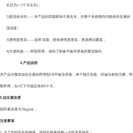
长仅为1~2个月左右)；
2)更高保水性——本产品的琼脂胶体不易失水，在整个有效期内均能保持足够的
湿润度；
3)透明度更高——选用 琼脂，胶体透明度更高，更易辨识菌落；
4)方便快捷——即取即用，省却了制备平板培养基的繁琐操作。
4.
产品说明
本产品为预添加抗生素的即用型LB平板培养基，单个独立包装，经伽马射线灭菌，即
取即用，在4℃下可稳定保存6个月。
5.
抗生素浓度
四环素浓度为10ug/mL；
注意事项
1.
为了您的安全和健康，请穿实验服并戴一次性手套操作；