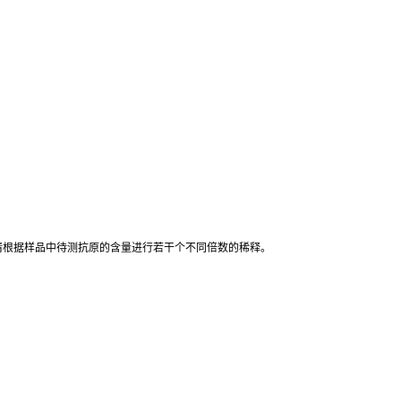
同)，请根据样品中待测抗原的含量进行若干个不同倍数的稀释。