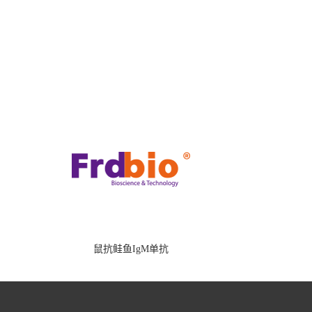
鼠抗鲑鱼IgM单抗