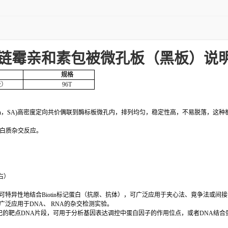
链霉亲和素包被微孔板（黑板）说
规格
板）
96T
vidin，SA)高密度定向共价偶联到酶标板微孔内，排列均匀，稳定性高，不易脱落，这种板称为S
白质杂交反应。
右）
,CLIA)：酶标板可特异性地结合Biotin标记蛋白（抗原、抗体），可广泛应用于夹心法、竟争法或
广泛应用于DNA、 RNA的杂交检测实验。
n标记的靶点DNA片段，可用于分析基因表达调控中蛋白因子的作用位点，或者DNA结