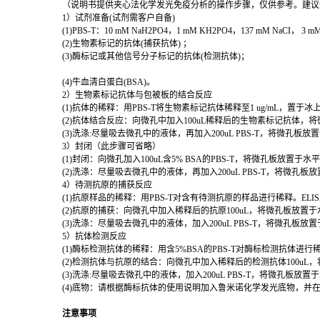
（说明书提供夹心法化学发光免疫分析的操作步骤，仅供参考。建议使用前
1
）试剂准备(试剂需客户自备)
(1)PBS-T
：10 mM NaH2PO4，1 mM KH2PO4，137 mM NaCI， 3 mM 
(2)
生物素标记的抗体(捕获抗体) ；
(3)
酶标记或其他信号分子标记的抗体(检测抗体)；
(4)
牛血清白蛋白(BSA)。
2
）生物素标记抗体与包被板的结合反应
(1)
抗体的稀释：用PBS-T将生物素标记抗体稀释至1 ug/mL，置于冰
(2)
抗体结合反应：向微孔中加入100uL稀释后的生物素标记抗体，将
(3)
洗涤:尽量吸去微孔中的液体，再加入200uL PBS-T，将微孔板
3
）封闭（此步骤可省略）
(1)
封闭：向微孔加入100uL含5% BSA的PBS-T，将微孔板放置于水
(2)
洗涤：尽量吸去微孔中的液体，再加入200uL PBS-T，将微孔板
4
）待测抗原的捕获反应
(1)
抗原样品的稀释：用PBS-T对含有待测抗原的样品进行稀释。ELI
(2)
抗原的捕获：向微孔中加入稀释后的抗原100uL，将微孔板放置于水
(3)
洗涤：尽量吸去微孔中的液体，加入200uL PBS-T，将微孔板放
5
）抗体检测反应
(1)
酶标检测抗体的稀释：用含5%BSA的PBS-T对酶标检测抗体进
(2)
检测抗体与抗原的结合：向微孔中加入稀释后的检测抗体100uL，
(3)
洗涤:尽量吸去微孔中的液体，加入200uL PBS-T，将微孔板放置
(4)
底物：请根据酶标抗体的使用说明加入鲁米诺化学发光底物，并
注意事项