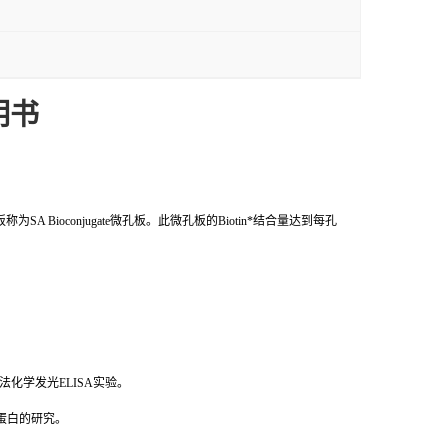
明书
A Bioconjugate微孔板。此微孔板的Biotin*结合量达到每孔
间接法化学发光ELISA实验。
合蛋白的研究。