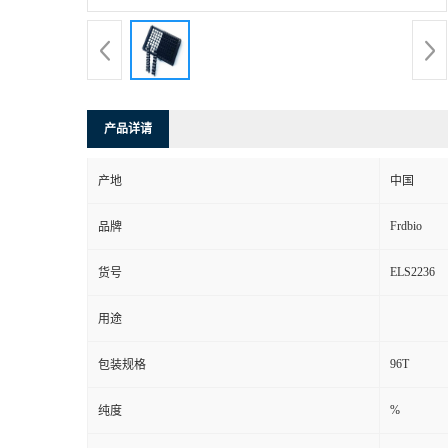
产品详请
产地
中国
Frdbio
品牌
ELS2236
货号
用途
96T
包装规格
%
纯度