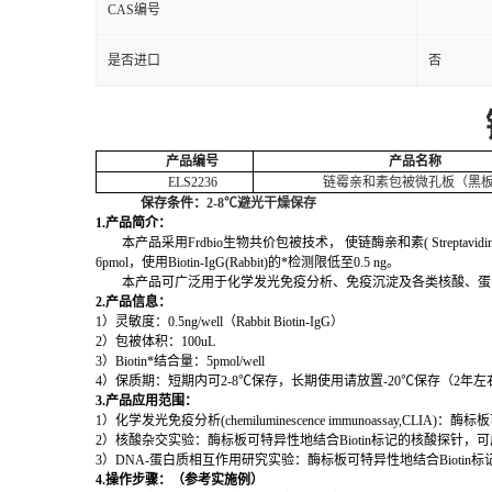
CAS编号
是否进口
否
产品编号
产品名称
ELS2236
链霉亲和素包被微孔板（黑
保存条件：
2-8
℃避光干燥保存
1.
产品简介：
本产品采用Frdbio生物共价包被技术， 使链酶亲和素( Strepta
6pmol，使用Biotin-IgG(Rabbit)的*检测限低至0.5 ng。
本产品可广泛用于化学发光免疫分析、免疫沉淀及各类核酸、蛋
2.
产品信息：
1
）灵敏度：0.5ng/well（Rabbit Biotin-IgG）
2
）包被体积：100uL
3
）Biotin*结合量：5pmol/well
4
）保质期：短期内可2-8℃保存，长期使用请放置-20℃保存（2年左
3.
产品应用范围：
1
）化学发光免疫分析(chemiluminescence immunoassay
2
）核酸杂交实验：酶标板可特异性地结合Biotin标记的核酸探针，可
3
）DNA-蛋白质相互作用研究实验：酶标板可特异性地结合Bioti
4.
操作步骤：（参考实施例）