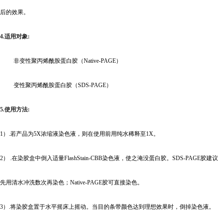
后的效果。
4.
适用对象
:
非变性聚丙烯酰胺蛋白胶
（Native-PAGE）
变性聚丙烯酰胺蛋白胶
（SDS-PAGE）
5.
使用方法
:
1
）.若产品为5X浓缩液染色液，则在使用前用纯水稀释至1X。
2
） .在染胶盒中倒入适量FlashStain-CBB染色液，使之淹没蛋白胶。SDS-PAGE胶建议
先用清水冲洗数次再染色；Native-PAGE胶可直接染色。
3
）.将染胶盒置于水平摇床上摇动。当目的条带颜色达到理想效果时，倒掉染色液。