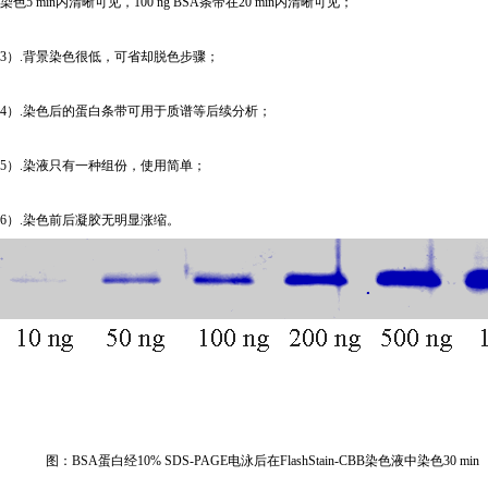
染色5 min内清晰可见，100 ng BSA条带在20 min内清晰可见；
3
）.背景染色很低，可省却脱色步骤；
4
）.染色后的蛋白条带可用于质谱等后续分析；
5
）.染液只有一种组份，使用简单；
6
）.染色前后凝胶无明显涨缩。
图：BSA蛋白经10% SDS-PAGE电泳后在FlashStain-CBB
染色液中
染色30 min