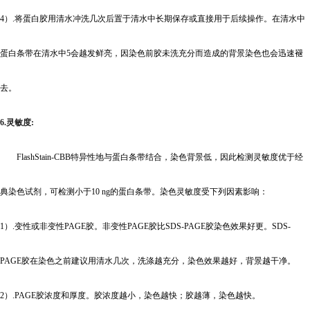
4
）.将蛋白胶用清水冲洗几次后置于清水中长期保存或直接用于后续操作。在清水中
蛋白条带在清水中5会越发鲜亮，因染色前胶未洗充分而造成的背景染色也会迅速褪
去。
6.
灵敏度:
FlashStain-CBB
特异性地与蛋白条带结合，染色背景低，因此检测灵敏度优于经
典染色试剂，可检测小于10 ng的蛋白条带。染色灵敏度受下列因素影响：
1
）.变性或非变性PAGE胶。非变性PAGE胶比SDS-PAGE胶染色效果好更。SDS-
PAGE胶在染色之前建议用清水几次，洗涤越充分，染色效果越好，背景越干净。
2
）.PAGE胶浓度和厚度。胶浓度越小，染色越快；胶越薄，染色越快。