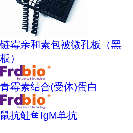
链霉亲和素包被微孔板（黑
板）
青霉素结合(受体)蛋白
鼠抗鲑鱼IgM单抗