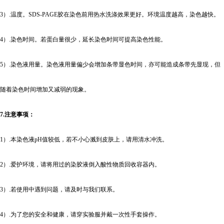
3
）.温度。SDS-PAGE胶在染色前用热水洗涤效果更好。环境温度越高，染色越快。
4
）.染色时间。若蛋白量很少，延长染色时间可提高染色性能。
5
）.染色液用量。染色液用量偏少会增加条带显色时间，亦可能造成条带先显现，但
随着染色时间增加又减弱的现象。
7.
注意事项：
1
）.本染色液pH值较低，若不小心溅到皮肤上，请用清水冲洗。
2
）.爱护环境，请将用过的染胶液倒入酸性物质回收容器内。
3
）.若使用中遇到问题，请及时与我们联系。
4
）.为了您的安全和健康，请穿实验服并戴一次性手套操作。