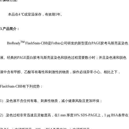
2.
保存方法:
本品在4 ℃或室温保存，有效期1年。
3.
产品简介：
TM
BioReady
FlashStain-CBB
是Frdbio公司研发的新型蛋白PAGE胶考马斯亮蓝染色
液。经典的PAGE蛋白胶考马斯亮蓝染色和脱色过程需要数小时；并且染色液和脱色
液中含有甲醇、乙酸等有毒性和刺激性的物质，操作必须异常小心。相比之下，
FlashStain-CBB有下列优势：
1
）.染色液不含任何有毒、刺鼻性物质，减小健康风险且更加环保；
2
）.染色过程非常迅速且灵敏度高，在1 mm 厚度10% SDS-PAGE上，1 μg BSA条带在