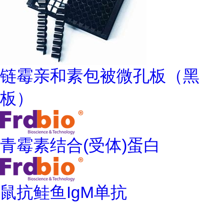
链霉亲和素包被微孔板（黑
板）
青霉素结合(受体)蛋白
鼠抗鲑鱼IgM单抗