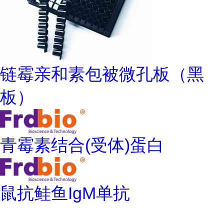
链霉亲和素包被微孔板（黑
板）
青霉素结合(受体)蛋白
鼠抗鲑鱼IgM单抗