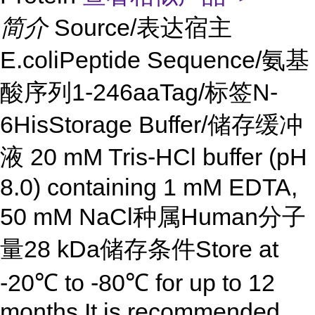
简介
Source/表达宿主
E.coliPeptide Sequence/氨基
酸序列1-246aaTag/标签N-
6HisStorage Buffer/储存缓冲
液 20 mM Tris-HCl buffer (pH
8.0) containing 1 mM EDTA,
50 mM NaCl种属Human分子
量28 kDa储存条件Store at
-20℃ to -80℃ for up to 12
months,It is recommended