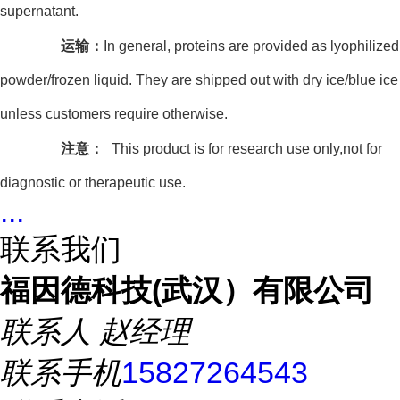
supernatant.
运输：
In general, proteins are provided as lyophilized
powder/frozen liquid. They are shipped out with dry ice/blue ice
unless customers require otherwise.
注意：
This product is for research use only,not for
diagnostic or therapeutic use.
...
联系我们
福因德科技(武汉）有限公司
联系人
赵经理
联系手机
15827264543