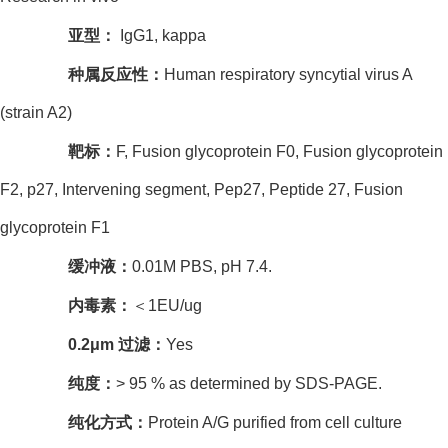
亚型：
IgG1, kappa
种属反应性：
Human respiratory syncytial virus A
(strain A2)
靶标：
F, Fusion glycoprotein F0, Fusion glycoprotein
F2, p27, Intervening segment, Pep27, Peptide 27, Fusion
glycoprotein F1
缓冲液：
0.01M PBS, pH 7.4.
内毒素：
＜
1EU/ug
0.2
μ
m
过滤：
Yes
纯度：
> 95 % as determined by SDS-PAGE.
纯化方式：
Protein A/G purified from cell culture