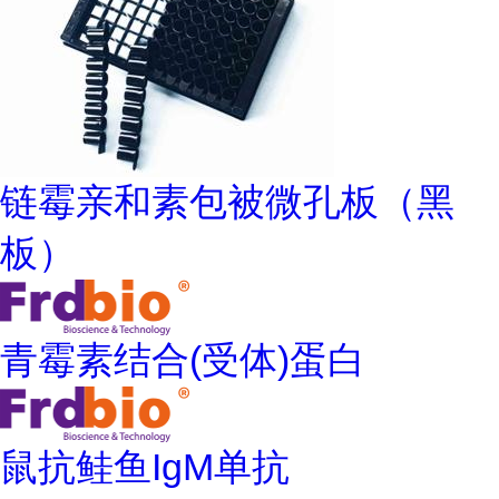
链霉亲和素包被微孔板（黑
板）
青霉素结合(受体)蛋白
鼠抗鲑鱼IgM单抗