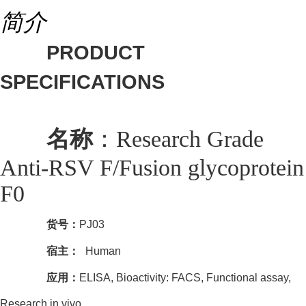
简介
PRODUCT
SPECIFICATIONS
名称
：
Research Grade
Anti-RSV F/Fusion glycoprotein
F0
货号：
PJ03
宿主：
Human
应用：
ELISA, Bioactivity: FACS, Functional assay,
Research in vivo