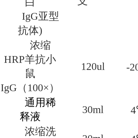
支
白
IgG
亚型
抗体)
浓缩
HRP羊抗小
120ul
-2
鼠
IgG（100×）
通用稀
30ml
4
释液
浓缩洗