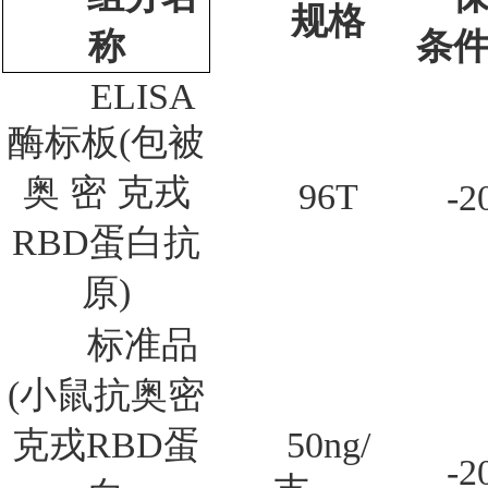
规格
称
条
ELISA
酶标板(包被
奥 密 克戎
96T
-2
RBD蛋白抗
原)
标准品
(小鼠抗奥密
克戎RBD蛋
50ng/
-2