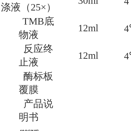
30ml
4
涤液（25×）
TMB
底
12ml
4
物液
反应终
12ml
4
止液
酶标板
覆膜
产品说
明书