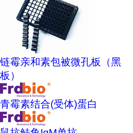
链霉亲和素包被微孔板（黑
板）
青霉素结合(受体)蛋白
鼠抗鲑鱼IgM单抗