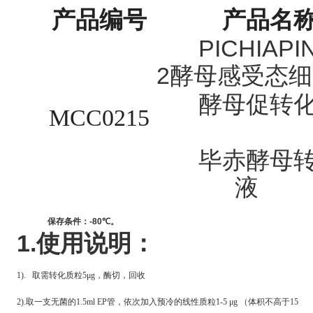
产品编号
产品名
PICHIAPI
2
酵母感受态细
酵母促转
MCC0215
毕赤酵母
液
保存条件：
-80
℃
。
1.
使用说明：
1).
取需转化质粒5μg，酶切，回收
2).
取一支无菌的1.5ml EP管，依次加入预冷的线性质粒1-5 μg （体积不高于15