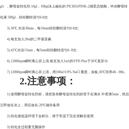
μl），酵母促转化剂 10μl，100μl冰上融化的 PICHIAPINK-2感受态细胞，毕赤酵母转
化液 500μl，轻轻翻转混匀6-8次
3).30
℃ 水浴30min，每10min轻轻翻转混匀6-8次;
4).
每支加入20ul的二甲基亚砜
5).42
℃水浴15min，每5min轻轻翻转混匀6- 8次;
6).12000rpm
瞬时离心弃上清,每支加入1m1的YPD Plus于30℃复苏1h
7).12000rpm
瞬时离心弃上清，用100ul 0.9% NaCl 重悬，涂板,30℃培养48 - 96h。
2.
注意事项：
1).
使用酵母促转化剂前，请把装有酵母促转化剂的管子在沸水 中煮沸5min，然后
立即放在冰上，用后放在-20℃储存备用
2).
转化液低温环境下会析出，请于常温下完全溶解后使用
3).
转化全过程要无菌操作