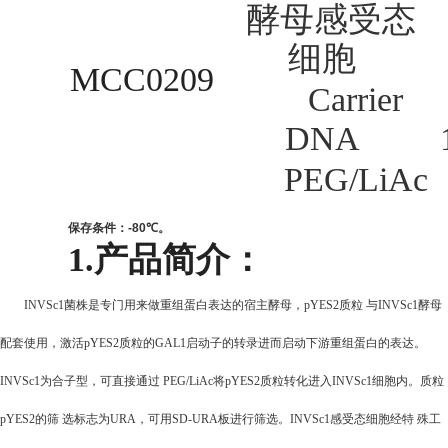
酵母感受态
细胞
MCC0209
Carrier
DNA
PEG/LiAc
保存条件：
-80
℃
。
1.
产品简介：
INVSc1
菌株是专门用来做重组蛋白表达的宿主酵母，pYES2质粒 与INVSc1酵母
配套使用，激活pYES2质粒的GAL1启动子的转录进而启动下游重组蛋白的表达。
INVSc1为合子型，可直接通过 PEG/LiAc将pYES2质粒转化进入INVSc1细胞内。质粒
pYES2的筛 选标志为URA，可用SD-URA板进行筛选。INVSc1感受态细胞经特 殊工