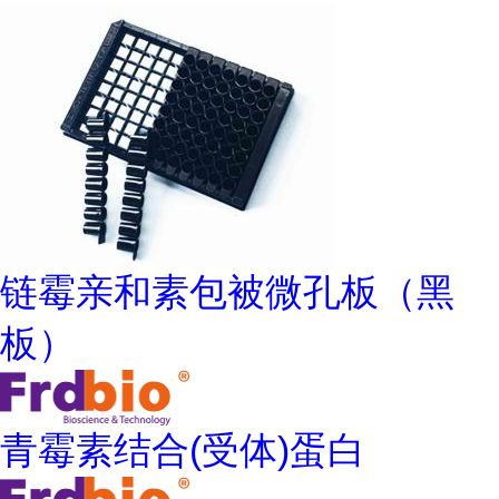
链霉亲和素包被微孔板（黑
板）
青霉素结合(受体)蛋白