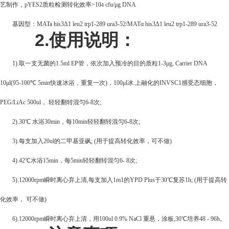
艺制作，pYES2质粒检测转化效率>10
cfu/μg DNA
4
基因型：MATa his3Δ1 leu2 trp1-289 ura3-52/MATα his3Δ1 leu2 trp1-289 ura3-52
2.
使用说明：
1).
取一支无菌的1.5ml EP管，依次加入预冷的目的质粒1-3μg, Carrier DNA
10μl(95-100℃ 5min快速冰浴，重复一次)，100μl冰.上融化的INVSC1感受态细胞，
PEG/LiAc 500ul， 轻轻翻转混匀6-8次;
2).30
℃ 水浴30min，每10min轻轻翻转混匀6-8次;
3).
每支加入20ul的二甲基亚砜; (用于提高转化效率，可不做)
4).42
℃水浴15min，每5min轻轻翻转混匀6- 8次;
5).12000rpm
瞬时离心弃上清,每支加入1m1的YPD Plus于30℃复苏1h; (用于提高转
化效率， 可不做)
6).12000rpm
瞬时离心弃上清，用100ul 0.9% NaCl 重悬，涂板,30℃培养48 - 96h。