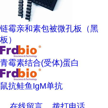
链霉亲和素包被微孔板（黑
板）
青霉素结合(受体)蛋白
鼠抗鲑鱼IgM单抗
在线留言
拨打电话