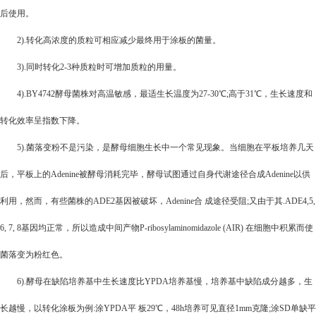
后使用。
2).
转化高浓度的质粒可相应减少最终用于涂板的菌量。
3).
同时转化2-3种质粒时可增加质粒的用量。
4).BY4742
酵母菌株对高温敏感，最适生长温度为27-30℃;高于31℃，生长速度和
转化效率呈指数下降。
5).
菌落变粉不是污染，是酵母细胞生长中一个常见现象。当细胞在平板培养几天
后，平板上的Adenine被酵母消耗完毕，酵母试图通过自身代谢途径合成Adenine以供
利用，然而，有些菌株的ADE2基因被破坏，Adenine合 成途径受阻;又由于其.ADE4,5,
6, 7, 8基因均正常，所以造成中间产物P-ribosylaminomidazole (AIR) 在细胞中积累而使
菌落变为粉红色。
6).
酵母在缺陷培养基中生长速度比YPDA培养基慢，培养基中缺陷成分越多，生
长越慢，以转化涂板为例:涂YPDA平 板29℃，48h培养可见直径1mm克隆;涂SD单缺平