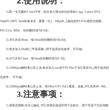
2.
使用说明：
1).
取一支无菌的1.5ml EP管，依次加入预冷的目的质粒1-3μg, .Carrier DNA
10μl(95-100℃ 5min快速冰浴，重复一次)，100μl冰.上融化的BY4742感受态细胞，
PEG/LiAc 500ul， 轻轻翻转混匀6-8次;
2).30
℃水浴30min，每10min轻轻翻转混匀6-8次;
3).
每支加入20ul的二甲基亚砜; (用于提高转化效率，可不做)
4).42
℃水浴15min，每5min轻轻翻转混匀6- 8次;
5).12000rpm
瞬时离心弃上清,每支加入1m1的YPD Plus于30℃复苏1h; (用于提高转
化效率， 可不做)
6).12000rpm
瞬时离心弃上清，用100ul 0.9% NaCl 重悬，涂板,30℃培养48 - 96h。
3.
注意事项：
1).
感受态细胞 在冰上融化, PEG溶液在低温环境下会析出，请于常温下完全溶解