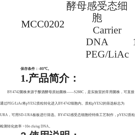
酵母感受态细
胞
MCC0202
Carrier
DNA
PEG/LiAc
保存条件：
-80
℃
。
1.
产品简介：
BY4742
菌株来源于酿酒酵母原始菌株——S288C，是实验室的常用菌株，可直接
通过PEG/LiAc将pYES2质粒转化进入BY4742细胞内。质粒pYES2的筛选标志为
URA，可用SD-URA板板进行筛选。BY4742感受态细胞经特殊工艺制作，pYES2质粒
检测转化效率 >10
cfu/ug DNA。
4