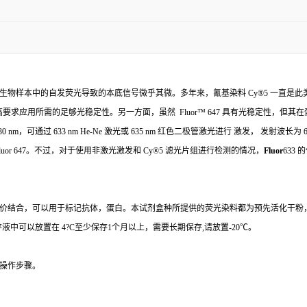
生物样本中的自发荧光导致的本底信号微乎其微。多年来，氰基染料
Cy®5
一直是此
高要求应用所需的足够光稳定性。另一方面，虽然
Fluor
™
647
具有光稳定性，但其在
30 nm
，可通过
633 nm He-Ne
激光或
635 nm
红色二极管激光进行 激发， 发射波长为
6
luor 647
。不过，对于使用非激光激发和
Cy®5
滤光片组进行检测的情况，
Fluor
633
的
价结合，可以用于标记抗体，蛋白。本试剂盒种所提供的荧光染料都为预先活化干粉
存液中可以放置在
4
?C至少保存
1
个月以上，需要长期保存
,
请放置
-20
℃。
操作步骤。