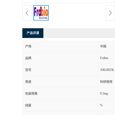
产品详请
产地
中国
Frdbio
品牌
ARL0633k
货号
用途
科研使用
0.2mg
包装规格
%
纯度