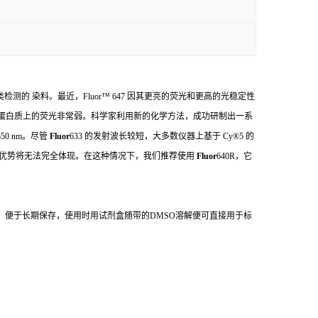
类检测的 染料。最近，
Fluor
™
647
因其更亮的荧光和更高的光稳定性
蛋白质上的荧光非常弱。科学家利用新的化学方法，成功研制出一系
50 nm
。尽管
Fluor
633
的发射波长较短，大多数仪器上基于
Cy®5
的
优势将无法完全体现。在这种情况下，我们推荐使用
Fluor
640R
，它
，便于长期保存，使用时用试剂盒随带的
DMSO
溶解便可直接用于标