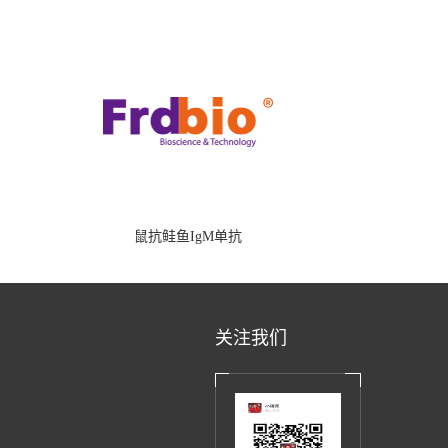
鼠抗鲑鱼IgM单抗
关注我们