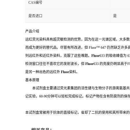
CAS编号
是否进口
是
产品介绍
远红荧光染料具有超灵敏检测的优势，因为在这一光谱区域，大多数
而成为更好的替代品。尽管有所改进，但
Fluor
™
647
仍然缺乏许多
列远红外和近红外染料，克服了这些难题。
Fluor
633
的吸收峰值为
6
检测窗口往往不喜欢它的发射波长，但
Fluor
633
的亮度仍明显高于
F
是另一种出色的远红外
Fluor
染料。
基本原理
本试剂盒主要通过荧光素集团的活性键与生物分子的游离氨基共
记实验，
60-90
分钟可以轻松完成标记。标记产物在含有防腐剂的保
本试剂盒常被用于抗体的直接标记，省却了二抗的使用和其所带来的