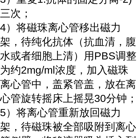
三次；
4）将磁珠离心管移出磁力
架，待纯化抗体（抗血清，腹
水或者细胞上清）用
PBS
调整
为约
2mg/ml
浓度，加入磁珠
离心管中，盖紧管盖，放在离
心管旋转摇床上摇晃
30
分钟；
5）将离心管重新放回磁力
架，待磁珠被全部吸附到离心