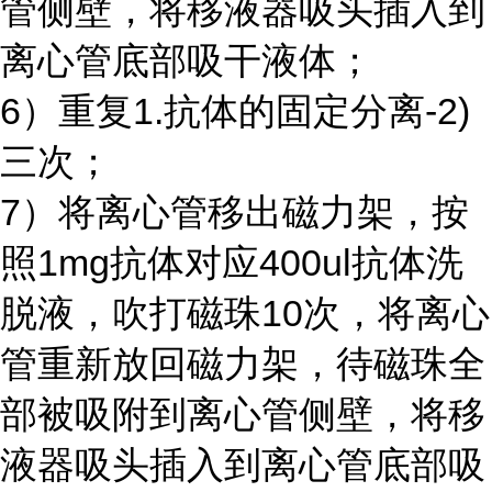
管侧壁，将移液器吸头插入到
离心管底部吸干液体；
6）重复1.抗体的固定分离-2)
三次；
7）将离心管移出磁力架，按
照
1mg
抗体对应
400ul
抗体洗
脱液，吹打磁珠
10
次，将离心
管重新放回磁力架，待磁珠全
部被吸附到离心管侧壁，将移
液器吸头插入到离心管底部吸