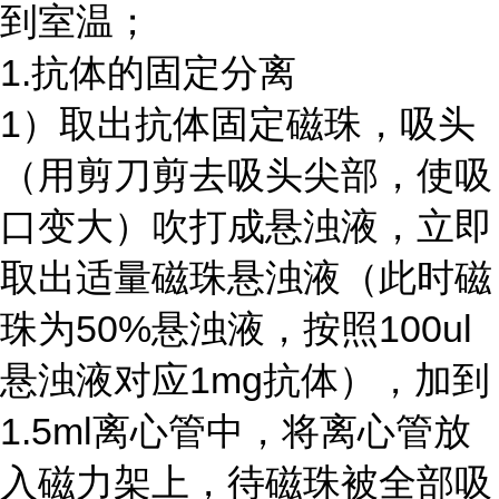
到室温；
1.抗体的固定分离
1）取出抗体固定磁珠，吸头
（用剪刀剪去吸头尖部，使吸
口变大）吹打成悬浊液，立即
取出适量磁珠悬浊液（此时磁
珠为
50%
悬浊液，按照
100ul
悬浊液对应
1mg
抗体），加到
1.5ml
离心管中，将离心管放
入磁力架上，待磁珠被全部吸