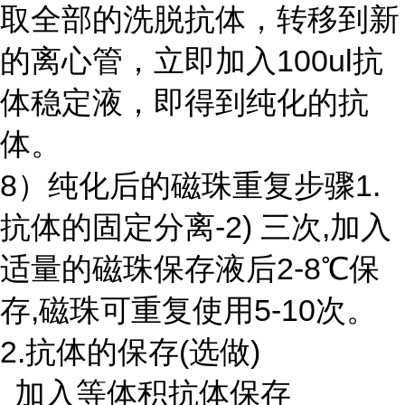
取全部的洗脱抗体，转移到新
的离心管，立即加入
100ul
抗
体稳定液，即得到纯化的抗
体。
8）纯化后的磁珠重复步骤1.
抗体的固定分离-2) 三次
,
加入
适量的磁珠保存液后
2-8
℃保
存
,
磁珠可重复使用
5-10
次。
2.抗体的保存
(
选做
)
加入等体积抗体保存