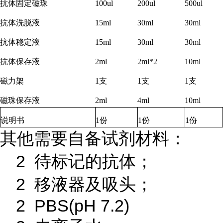
抗体固定磁珠
100ul
200ul
500ul
抗体洗脱液
15ml
30ml
30ml
抗体稳定液
15ml
30ml
30ml
抗体保存液
2ml
2ml*2
10ml
磁力架
1
支
1
支
1
支
磁珠保存液
2ml
4ml
10ml
说明书
1
份
1
份
1
份
其他需要自备试剂材料：
2 待标记的抗体；
2 移液器及吸头；
2 PBS(pH 7.2)