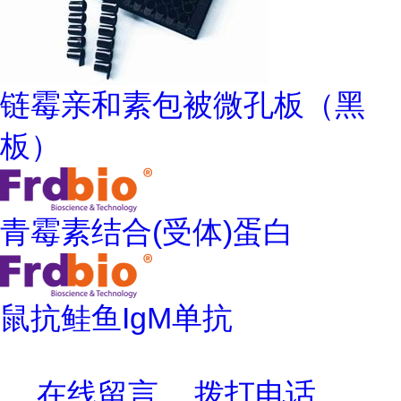
链霉亲和素包被微孔板（黑
板）
青霉素结合(受体)蛋白
鼠抗鲑鱼IgM单抗
在线留言
拨打电话