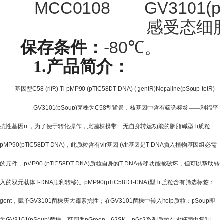
MCC0108
GV3101(p
感受态细
-80
保存条件：
℃
。
1.
产品简介：
基因型
C58 (rifR) Ti pMP90 (pTiC58DT-DNA) ( gentR)Nopaline(pSoup-tetR)
GV3101(pSoup)
菌株为
C58
型背景，核基因中含有筛选标签——利福平
抗性基因
rif
，为了便于转化操作，此菌株携带一无自身转运功能的胭脂碱型
Ti
质粒
pMP90(pTiC58DT-DNA)
，此质粒含有
vir
基因
(vir
基因是
T-DNA
插入植物基因组必需
的元件，
pMP90 (pTiC58DT-DNA)
质粒自身的
T-DNA
转移功能被破坏，但可以帮助转
入的双元载体
T-DNA
顺利转移
)
。
pMP90(pTiC58DT-DNA)
型
Ti
质粒含有筛选标签：
gent
，赋予
GV3101
菌株庆大霉素抗性；在
GV3101
菌株中转入
help
质粒：
pSoup
即
为
GV3101(pSoup)
菌株，可帮助
pGreen
，
62SK
，
pGs2
系列质粒在农杆菌中复制，