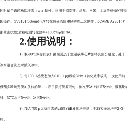
同时赋予该菌株四环素（
tet
）抗性。适用于拟南芥、烟草、玉米、土豆等植物的转基
因操作。
GV3101(pSoup)
化学转化感受态细胞经特殊工艺制作，
pCAMBIA2301(
卡
那霉素抗性
)
质粒检测转化效率
>103cfu/
μ
gDNA
。
2.
使用说明：
1).
取
-80
℃保存的农杆菌感受态于室温或手心片刻待其部分融化，处于
冰水混合状态时插入冰中。
2).
每
100
μ
l
感受态加入
0.01-1
μ
g
质粒
DNA
（转化效率较高， 次使用前
做预实验确定所加质粒的量），用手拨打管底混匀，依次于冰上静置
5
分钟、液氮
5
分
钟、
37
℃水浴
5
分钟、冰浴
5
分钟。
3).
加入
700
μ
l
无抗生素的
LB
或
YEB
液体培养基，于
28
℃振荡培养
2~3
小
时。