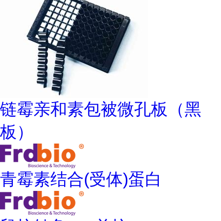
链霉亲和素包被微孔板（黑
板）
青霉素结合(受体)蛋白