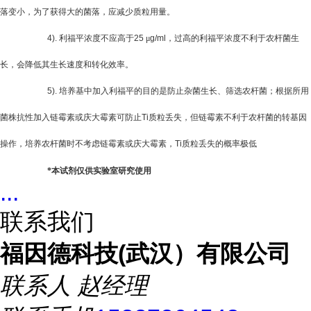
落变小，为了获得大的菌落，应减少质粒用量。
4).
利福平浓度不应高于
25
μ
g/ml
，过高的利福平浓度不利于农杆菌生
长，会降低其生长速度和转化效率。
5).
培养基中加入利福平的目的是防止杂菌生长、筛选农杆菌；根据所用
菌株抗性加入链霉素或庆大霉素可防止
Ti
质粒丢失，但链霉素不利于农杆菌的转基因
操作，培养农杆菌时不考虑链霉素或庆大霉素，
Ti
质粒丢失的概率极低
*
本试剂仅供实验室研究使用
...
联系我们
福因德科技(武汉）有限公司
联系人
赵经理