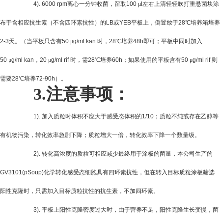
4). 6000 rpm
离心一分钟收菌，留取
100
μ
l
左右上清轻轻吹打重悬菌块涂
布于含相应抗生素（不含四环素抗性）的
LB
或
YEB
平板上，倒置放于
28
℃培养箱培养
2-3
天。（当平板只含有
50
μ
g/ml kan
时，
28
℃培养
48h
即可；平板中同时加入
50
μ
g/ml kan
，
20
μ
g/ml rif
时，需
28
℃培养
60h
；如果使用的平板含有
50
μ
g/ml rif
则
需要
28
℃培养
72-90h
）。
3.
注意事项：
1).
加入质粒时体积不应大于感受态体积的
1/10
；质粒不纯或存在乙醇等
有机物污染，转化效率急剧下降；质粒增大一倍，转化效率下降一个数量级。
2).
转化高浓度的质粒可相应减少最终用于涂板的菌量，本公司生产的
GV3101(pSoup)
化学转化感受态细胞具有四环素抗性，但在转入目标质粒涂板筛选
阳性克隆时，只需加入目标质粒抗性的抗生素，不加四环素。
3).
平板上阳性克隆密度过大时，由于营养不足，阳性克隆生长变慢，菌