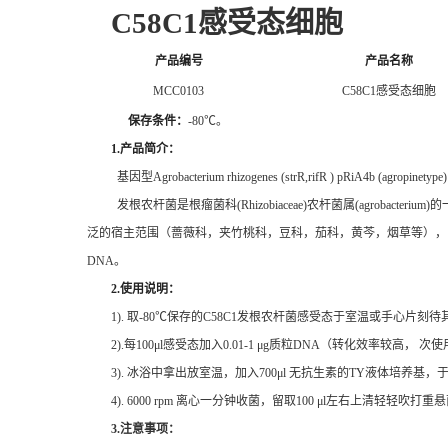
C58C1
感受态细胞
产品编号
产品名称
MCC0103
C58C1
感受态细胞
保存条件：
-80
℃
。
1.
产品简介：
基因型
Agrobacterium rhizogenes (strR,rifR ) pRiA4b (agropinetype)
发根农杆菌是根瘤菌科
(Rhizobiaceae)
农杆菌属
(agrobacterium)
的
泛的宿主范围（蔷薇科，夹竹桃科，豆科，茄科，黄芩，烟草等），
DNA
。
2.
使用说明：
1).
取
-80
℃保存的
C58C1
发根农杆菌感受态于室温或手心片刻待
2).
每
100
μ
l
感受态加入
0.01-1
μ
g
质粒
DNA
（转化效率较高， 次
3).
冰浴中拿出放室温，加入
700
μ
l
无抗生素的
TY
液体培养基，
4). 6000 rpm
离心一分钟收菌，留取
100
μ
l
左右上清轻轻吹打重悬
3.
注意事项：