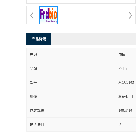
产品详请
产地
中国
Frdbio
品牌
MCC0103
货号
用途
科研使用
100ul*10
包装规格
是否进口
否