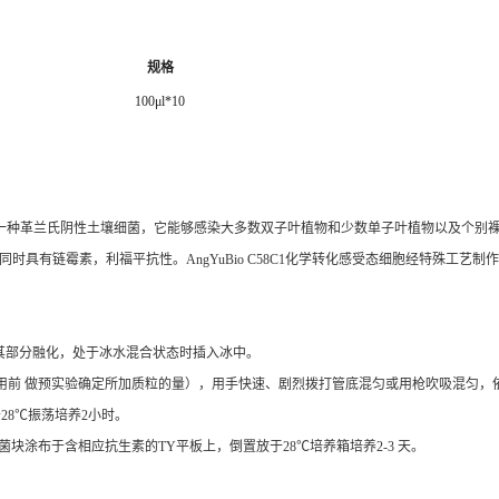
规格
100μl*10
一种革兰氏阴性土壤细菌，它能够感染大多数双子叶植物和少数单子叶植物以及个别
同时具有链霉素，利福平抗性。
AngYuBio C58C1
化学转化感受态细胞经特殊工艺制作
其部分融化，处于冰水混合状态时插入冰中。
使用前 做预实验确定所加质粒的量），用手快速、剧烈拨打管底混匀或用枪吹吸混匀，
于
28
℃振荡培养
2
小时。
菌块涂布于含相应抗生素的
TY
平板上，倒置放于
28
℃培养箱培养
2-3
天。