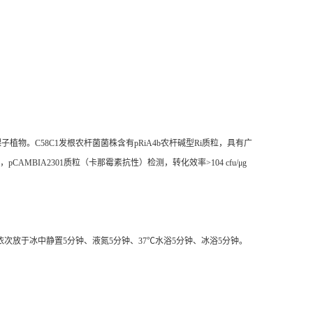
裸子植物。
C58C1
发根农杆菌菌株含有
pRiA4b
农杆碱型
Ri
质粒，具有广
，
pCAMBIA2301
质粒（卡那霉素抗性）检测，转化效率
>10
4
cfu/
μ
g
依次放于冰中静置
5
分钟、液氮
5
分钟、
37
℃水浴
5
分钟、冰浴
5
分钟。