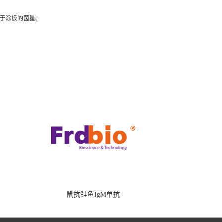
于涂板的菌量。
鼠抗鲑鱼IgM单抗