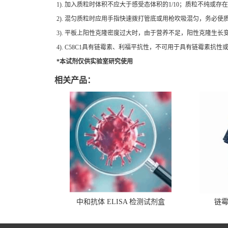
1).
加入质粒时体积不应大于感受态体积的
1/10
；质粒不纯或存在
2).
混匀质粒时应用手指快速拨打管底或用枪吹吸混匀，务必使
3).
平板上阳性克隆密度过大时，由于营养不足，阳性克隆生长
4). C58C1
具有链霉素、利福平抗性，不可用于具有链霉素抗性
*
本试剂仅供实验室研究使用
相关产品：
中和抗体 ELISA 检测试剂盒
链