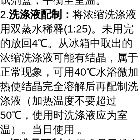
2.
洗涤液配制：
将浓缩洗涤液
用双蒸水稀释
(1:25)
。未用完
的放回
4
℃。从冰箱中取出的
浓缩洗涤液可能有结晶，属于
正常现象，可用
40
℃水浴微加
热使结晶完全溶解后再配制洗
涤液（加热温度不要超过
50
℃，使用时洗涤液应为室
温）。当日使用 。