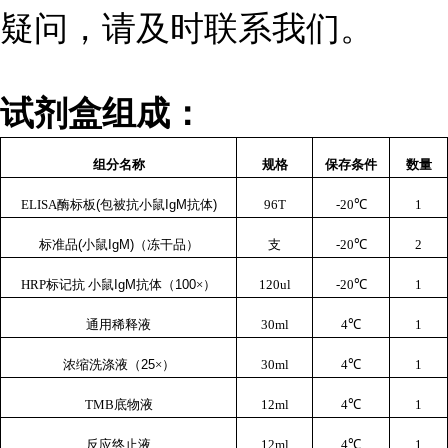
疑问，请及时联系我们。
试剂盒组成：
组分名称
规格
保存条件
数量
ELISA
酶标板
(
包被抗小鼠
IgM
抗体
)
96T
-20
℃
1
标准品
(
小鼠
IgM)
（冻干品）
支
-20
℃
2
HRP
标记抗 小鼠
IgM
抗体（
100
×）
120ul
-20
℃
1
通用稀释液
30ml
4
℃
1
浓缩洗涤液（
25
×）
30ml
4
℃
1
TMB
底物液
12ml
4
℃
1
反应终止液
12ml
4
℃
1