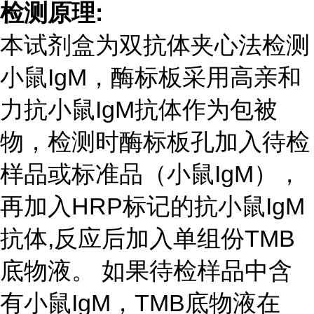
检测原理
:
本试剂盒为双抗体夹心法检测
小鼠
IgM
，酶标板采用高亲和
力抗小鼠
IgM
抗体作为包被
物，检测时酶标板孔加入待检
样品或标准品（小鼠
IgM
），
再加入
HRP
标记的抗小鼠
IgM
抗体
,
反应后加入单组份
TMB
底物液。 如果待检样品中含
有小鼠
IgM
，
TMB
底物液在