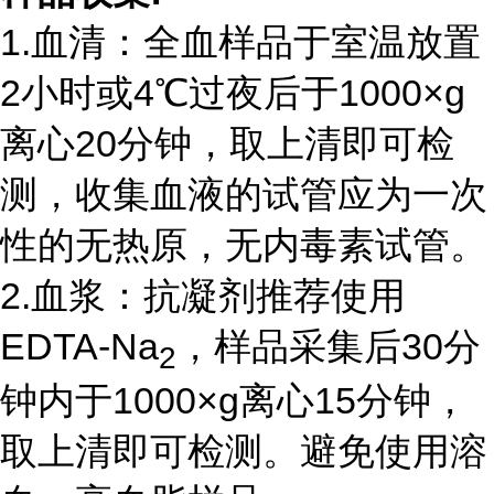
1.血清：全血样品于室温放置
2
小时或
4
℃过夜后于
1000
×
g
离心
20
分钟，取上清即可检
测，收集血液的试管应为一次
性的无热原，无内毒素试管。
2.血浆：抗凝剂推荐使用
EDTA-Na
，样品采集后
30
分
2
钟内于
1000
×
g
离心
15
分钟，
取上清即可检测。避免使用溶