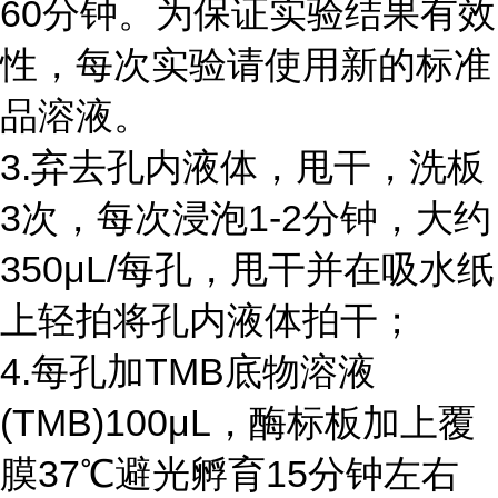
60
分钟。为保证实验结果有效
性，每次实验请使用新的标准
品溶液。
3.弃去孔内液体，甩干，洗板
3
次，每次浸泡
1-2
分钟，大约
350
μ
L/
每孔，甩干并在吸水纸
上轻拍将孔内液体拍干；
4.每孔加
TMB
底物溶液
(TMB)100
μ
L
，酶标板加上覆
膜
37
℃避光孵育
15
分钟左右