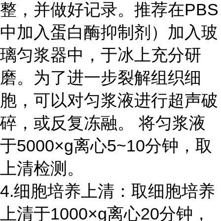
整，并做好记录。推荐在
PBS
中加入蛋白酶抑制剂）加入玻
璃匀浆器中，于冰上充分研
磨。为了进一步裂解组织细
胞，可以对匀浆液进行超声破
碎，或反复冻融。 将匀浆液
于
5000
×
g
离心
5~10
分钟，取
上清检测。
4.细胞培养上清：取细胞培养
上清于
1000
×
g
离心
20
分钟，