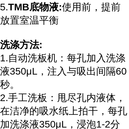
5.
TMB
底物液
:
使用前，提前
放置室温平衡
洗涤方法
:
1.自动洗板机：每孔加入洗涤
液
350
μ
L
，注入与吸出间隔
60
秒。
2.手工洗板：甩尽孔内液体，
在洁净的吸水纸上拍干，每孔
加洗涤液
350
μ
L
，浸泡
1-2
分