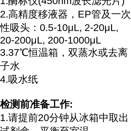
1.酶标仪
(450nm
波长滤光片
)
2.高精度移液器，
EP
管及一次
性吸头：
0.5-10
μ
L, 2-20
μ
L,
20-200
μ
L, 200-1000
μ
L
3.37℃恒温箱，双蒸水或去离
子水
4.吸水纸
检测前准备工作
:
1.请提前
20
分钟从冰箱中取出
试剂盒，平衡至室温。