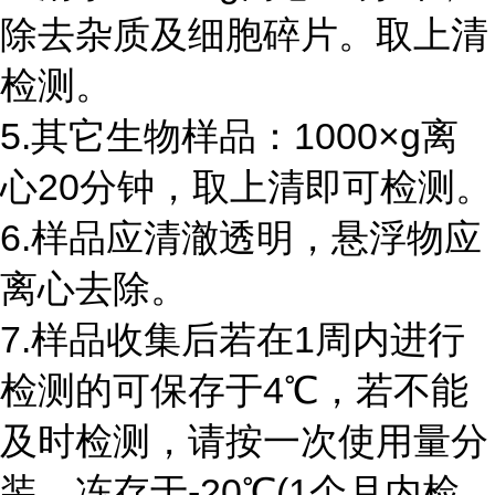
除去杂质及细胞碎片。取上清
检测。
5.其它生物样品：
1000
×
g
离
心
20
分钟，取上清即可检测。
6.样品应清澈透明，悬浮物应
离心去除。
7.样品收集后若在
1
周内进行
检测的可保存于
4
℃，若不能
及时检测，请按一次使用量分
装，冻存于
-20
℃
(1
个月内检