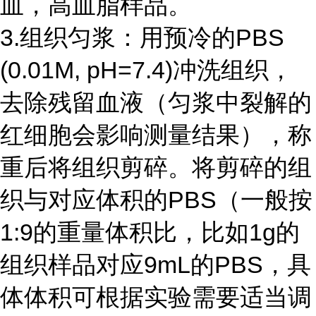
血，高血脂样品。
3.组织匀浆：用预冷的
PBS
(0.01M, pH=7.4)
冲洗组织，
去除残留血液（匀浆中裂解的
红细胞会影响测量结果），称
重后将组织剪碎。将剪碎的组
织与对应体积的
PBS
（一般按
1:9
的重量体积比，比如
1g
的
组织样品对应
9mL
的
PBS
，具
体体积可根据实验需要适当调