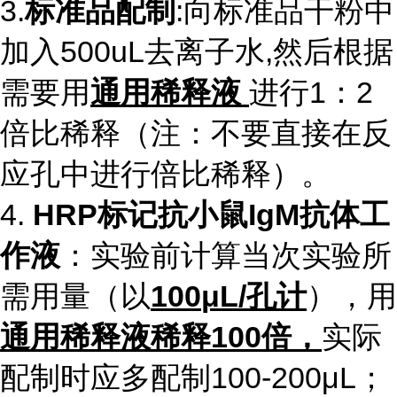
3.
标准品配制
:向标准品干粉中
加入
500uL
去离子水
,
然后根据
需要用
通用稀释液
进行
1
：
2
倍比稀释（注：不要直接在反
应孔中进行倍比稀释）。
4.
HRP
标记抗小鼠
IgM
抗体
工
作液
：实验前计算当次实验所
需用量（以
100
μ
L/
孔计
），用
通用稀释液稀释
100
倍，
实际
配制时应多配制
100-200
μ
L
；