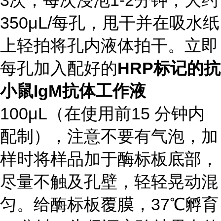
350
μ
L/
每孔，甩干并在吸水纸
上轻拍将孔内液体拍干。立即
每孔加入配好的
HRP
标记的抗
小鼠
IgM
抗体工作液
100
μ
L
（在使用前
15
分钟内
配制），注意不要有气泡，加
样时将样品加于酶标板底部，
尽量不触及孔壁，轻轻晃动混
匀。给酶标板覆膜，
37
℃孵育