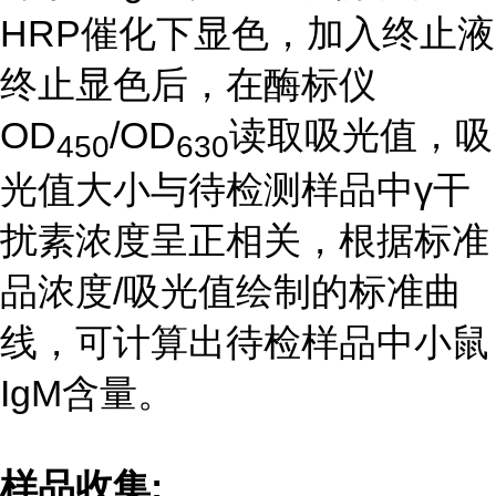
HRP
催化下显色，加入终止液
终止显色后，在酶标仪
OD
/OD
读取吸光值，吸
450
630
光值大小与待检测样品中γ干
扰素浓度呈正相关，根据标准
品浓度
/
吸光值绘制的标准曲
线，可计算出待检样品中小鼠
IgM
含量。
样品收集
: