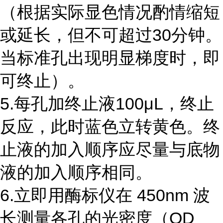
（根据实际显色情况酌情缩短
或延长，但不可超过
30
分钟。
当标准孔出现明显梯度时，即
可终止）。
5.每孔加终止液
100
μ
L
，终止
反应，此时蓝色立转黄色。终
止液的加入顺序应尽量与底物
液的加入顺序相同。
6.立即用酶标仪在
450nm
波
长测量各孔的光密度（
OD