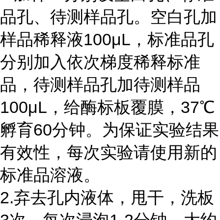
品孔、待测样品孔。空白孔加
样品稀释液
100
μ
L
，标准品孔
分别加入依次梯度稀释标准
品，待测样品孔加待测样品
100
μ
L
，给酶标板覆膜，
37
℃
孵育
60
分钟。为保证实验结果
有效性，每次实验请使用新的
标准品溶液。
2.弃去孔内液体，甩干，洗板
3
次，每次浸泡
1-2
分钟，大约