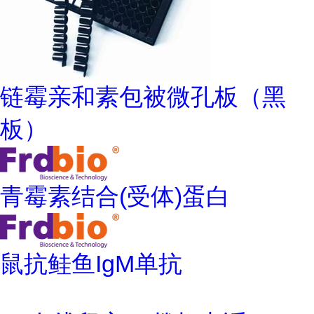
链霉亲和素包被微孔板（黑
板）
青霉素结合(受体)蛋白
鼠抗鲑鱼IgM单抗