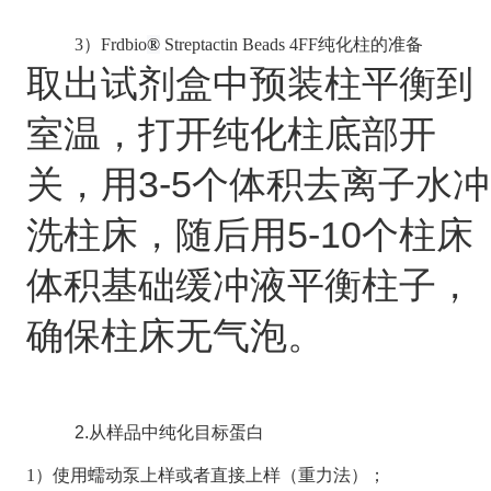
3
）Frdbio
®
Streptactin Beads 4FF
纯化柱的准备
取出试剂盒中预装柱平衡到
室温，打开纯化柱底部开
3-5
关，用
个体积去离子水冲
5-10
洗柱床，随后用
个柱床
体积基础缓冲液平衡柱子，
确保柱床无气泡。
2.
从样品中纯化目标蛋白
1
）使用蠕动泵上样或者直接上样（重力法）；