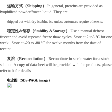
运输方式（Shipping）
In general, proteins are provided as
lyophilized powder/frozen liquid. They are
shipped out with dry ice/blue ice unless customers require otherwise
稳定性&储存（Stability &Storage）
Use a manual defrost
freezer and avoid repeated freeze thaw cycles. Store at 2 to8
°C for one
week . Store at -20 to -80 °C for twelve months from the date of
receipt.
复溶（Reconstitution）
Reconstitute in sterile water for a stock
solution.A copy of datasheet will be provided with the products, please
refer to it for details
电泳图（SDS-PAGE image）