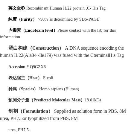
英文全称
Recombinant Human IL22 protein ,C- His Tag
纯度（Purity）
>90% as determined by SDS-PAGE
内毒素（Endotoxin level）
Please contact with the lab for this
information.
蛋白构建（Construction）
A DNA sequence encoding the
human IL22(Ala34~Ile179) was fused with the CterminalHis Tag
Accession #
Q9GZX6
表达宿主（Host）
E.coli
种属（Species）
Homo sapiens (Human)
预测分子量（Predicted Molecular Mass）
18.01kDa
制剂（Formulation）
Supplied as solution form in PBS, 8M
urea, PH7.5or lyophilized from PBS, 8M
urea, PH7.5.