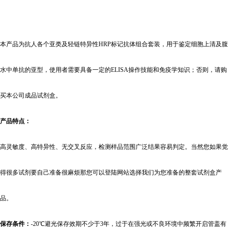
本产品为抗人各个亚类及轻链特异性HRP标记抗体组合套装，用于鉴定细胞上清及腹
水中单抗的亚型，使用者需要具备一定的ELISA操作技能和免疫学知识；否则，请购
买本公司成品试剂盒。
产品特点：
高灵敏度、高特异性、无交叉反应，检测样品范围广泛结果容易判定。当然您如果觉
得很多试剂要自己准备很麻烦那您可以登陆网站选择我们为您准备的整套试剂盒产
品。
保存条件：
-20
℃避光保存效期不少于3年，过于在强光或不良环境中频繁开启管盖有