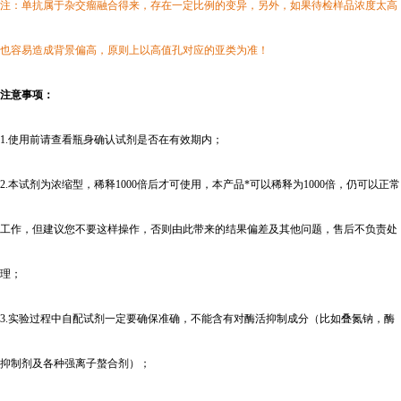
注：单抗属于杂交瘤融合得来，存在一定比例的变异，另外，如果待检样品浓度太高
也容易造成背景偏高，原则上以高值孔对应的亚类为准！
注意事项：
1.
使用前请查看瓶身确认试剂是否在有效期内；
2.
本试剂为浓缩型，稀释1000倍后才可使用，本产品*可以稀释为1000倍，仍可以正常
工作，但建议您不要这样操作，否则由此带来的结果偏差及其他问题，售后不负责处
理；
3.
实验过程中自配试剂一定要确保准确，不能含有对酶活抑制成分（比如叠氮钠，酶
抑制剂及各种强离子螯合剂）；