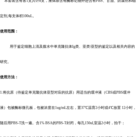
本套装含有各1支共计8支，液体除含有酶标记物外还含有PBS、甘油、防腐剂和稳
定剂,每支体积100uL。
使用范围：
用于鉴定细胞上清及腹水中单克隆抗体Ig类、亚类\亚型的鉴定以及相关内容的
研究。
使用方法：
1.
将抗原（待鉴定单克隆抗体亚型对应的抗原）用适当的缓冲液（CBS或PBS缓冲
液）包被酶标微孔板，包被浓度在1ug/mL左右，置37℃温育2小时或4℃放置 12小时，
随后用PBS-T洗一遍。含1% BSA的PBS-T封闭，每孔150ul,室温2小时，拍干；