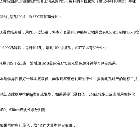
2.
将待测杂交瘤细胞株培养上清或用PBS-T稀释的单抗腹水（建议稀释1000倍）每株
加8孔每孔100μl，置37℃温育30分钟；
3.
温育结束后，用PBS-T洗5遍，将本产套装的8种酶标记物用含有0.5%BSA的PBS-T按
1:1000稀释后，每种加1孔，每孔100μl共8孔，置37℃温育30分钟；
4.
用PBS-T洗5遍，随后加TMB显色液37℃避光显色20分钟即可判定结果。
本酶特异性很好一般本底极低，肉眼观察蓝色孔即为阳性；参看此孔对应的酶标二抗
就知道此株单抗的Ig类别或亚型。如果需要记录数值，2M硫酸终止反应后用酶标仪
450、630nm双波长读数判定;
如果同时多孔显色，取*值作为亚型判定标准；