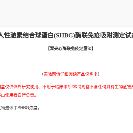
人性激素结合球蛋白(SHBG)酶联免疫吸附测定试
【双夹心酶联免疫定量法】
（
实验前请仔细阅读产品说明书
）
剂盒仅供体外研究使用、不用于临床诊断!本试剂盒不含任何具有生物危害
害由使用者自行负责。
SHBG
生物液体中
浓度。