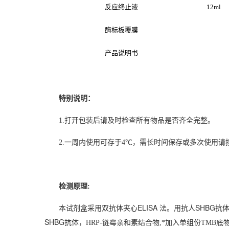
反应终止液
12ml
酶标板覆膜
产品说明书
特别说明：
1.
打开包装后请及时检查所有物品是否齐全完整。
2.
一周内使用可存于4℃，需长时间保存或多次使用请
检测原理:
ELISA
SHBG
本试剂盒采用双抗体夹心
法。用抗人
抗
SHBG
抗体，
HRP-
链霉亲和素结合物,*加入单组份TMB底