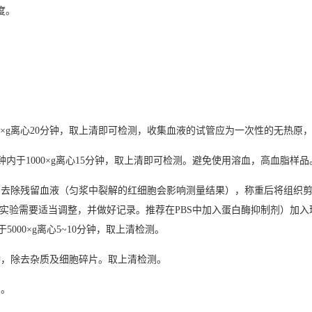
度。
00×g离心20分钟，取上清即可检测，收集血液的试管应为一次性的无热原
钟内于1000×g离心15分钟，取上清即可检测。避免使用溶血，高血脂样品
4)冲洗组织，去除残留血液（匀浆中裂解的红细胞会影响测量结果），称重后将组
根据实验需要适当调整，并做好记录。推荐在PBS中加入蛋白酶抑制剂）
00×g离心5~10分钟，取上清检测。
分钟，除去杂质及细胞碎片。取上清检测。
测。