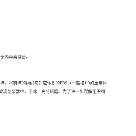
，无内毒素试管。
。
织剪碎。将剪碎的组织与对应体积的PBS（一般按1:9的重量体
加入玻璃匀浆器中，于冰上充分研磨。为了进一步裂解组织细