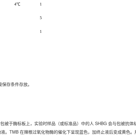
4
℃
1
5
1
按保存条件存放。
SHBG
体包被于酶标板上，实验时样品（或标准品）中的人
会与包被抗体
TMB
物液。
在辣根过氧化物酶的催化下呈现蓝色，加终止液后变成黄色。