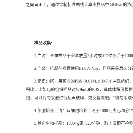
SHBG
之间呈正比，通过绘制标准曲线计算出样品中
的浓
样品收集:
1.
血清：全血样品于室温放置2小时或4℃过夜后于10
2.
血浆：抗凝剂推荐使用EDTA-Na
，样品采集后30分
2
3.
组织匀浆：用预冷的PBS (0.01M, pH=7.
积比，比如1g的组织样品对应9mL的PBS，具体体积可
胞，可以对匀浆液进行超声破碎，或反复冻融。*将匀浆液于50
4.
细胞培养上清：取细胞培养上清于1000×g离心20
5.
其它生物样品：1000×g离心20分钟，取上清即可检