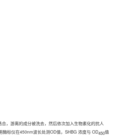
结合，游离的成分被洗去，然后依次加入生物素化的抗人
450nm
OD
SHBG
OD
用酶标仪在
波长处测
值，
浓度与
值
450