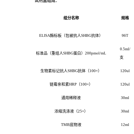
试剂盒组成：
组分名称
规格
ELISA
酶标板（包被抗人SHBG抗体）
96T
0.5ml/
标准品（重组人SHBG蛋白）200pmol/mL
支
生物素标记抗人SHBG抗体（100×）
120ul
链霉亲和素HRP（100×）
120ul
通用稀释液
30ml
浓缩洗涤液（25×）
30ml
TMB
底物液
12ml