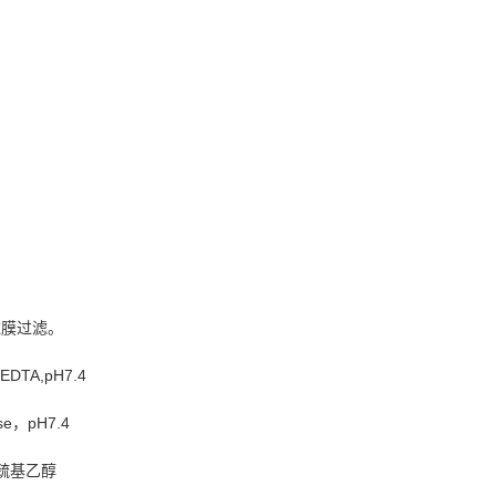
m滤膜过滤。
EDTA,pH7.4
se，pH7.4
–巯基乙醇