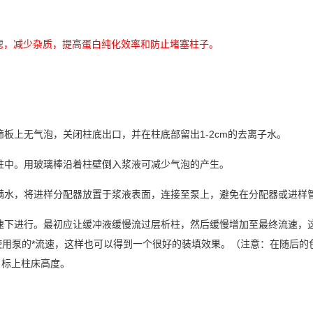
滤膜过滤，减少杂质，提高蛋白纯化效率和防止堵塞柱子。
筛
板上无
气
泡，
关闭
柱底出口，
并
在柱底部留出
1-2cm
的去离子水。
柱中。用玻璃棒沿着柱壁倒入
浆
液可
减
少
气
泡的
产
生。
满
水，
将进样
分配器放置于
浆
液表面，
连
接至
泵
上，避免在分配器或
进样
速下
进
行。最初
应让缓
冲液
缓
慢流
过层
析柱，然后
缓
慢增加至最
终
流速，
使用
泵
的*流速，
这样
也可以得到一
个
很好的装
填
效果。
（注意：在
随
后的
。
标
上柱床高度。