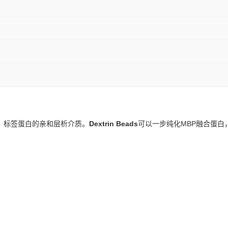
）标签蛋白的亲和层析介质。
Dextrin Beads
可以一步纯化MBP融合蛋白
。