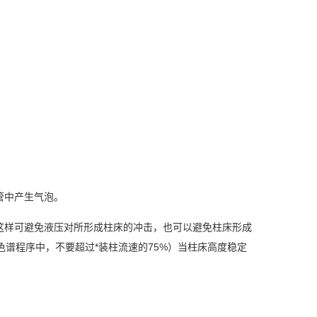
管中
产
生
气
泡。
这样
可避免液
压对
所形成柱床的冲
击
，也可以避免柱床形成
色
谱
程序中，不要超
过
*装柱流速的
75%
）
当
柱床高度
稳
定