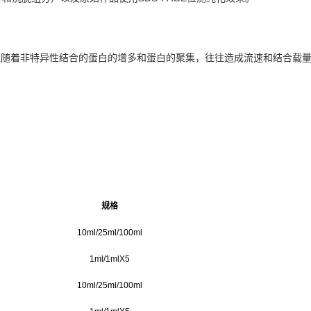
但
随
着非特
异
性
结
合的蛋白的增多和蛋
白的聚集，往往造成流速和
结
合
载
规
格
10ml/25ml/100ml
1ml/1mlX5
10ml/25ml/100ml