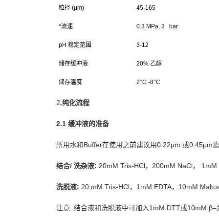
粒径 (μm)
45-165
*流速
0.3 MPa, 3 bar
pH
稳定范围
3-12
储存缓冲液
20%
乙醇
储存温度
2
°C -8°C
2
.
纯化流程
2.1
缓冲液的准备
所用水和Buffer在使用之前建议用0.22μm 或0.45μ
结合/ 洗杂液:
20mM Tris-HCl
，200mM NaCl， 1mM 
洗脱液:
20 mM Tris-HCl
，1mM EDTA，10mM Malto
注意: 结合液和洗脱液中可加入1mM DTT或10mM β