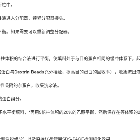
析柱中。
柱液
进
入分配器，
锁紧
分配器接
头
。
平衡。如果需要可以重新
调
整分配器
。
倍柱体
积
的
结
合
液
进
行平衡，使
填
料
处
于
与
目的蛋白相同的
缓
冲体系下，
的蛋白
与
Dextrin Beads
充分接
触
，提高目的蛋白的回收率），收集流出
异
性吸附的
杂
蛋
白，收集洗
杂
液。
的蛋白
组
分。
子水平衡
填
料，*再用
5
倍柱体
积
的
20%
的乙醇平衡，然后保存在等体
积
的
分和洗
脱组
分）以及原始
样
品使用
SDS-PAGE
检测纯
化效果
。