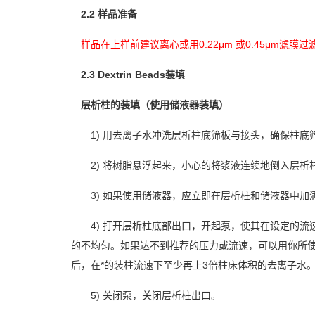
2.2
样品准备
样品在上样前建议离心或用0.22μm 或0.45μm
2.3 Dextrin Beads
装填
层
析柱的装
填
（使用
储
液器装
填
）
1)
用去离子水冲洗
层
析柱底
筛
板
与
接
头
，确保柱底
2)
将树
脂
悬
浮起
来
，小心的
将浆
液
连续
地倒入
层
析
3)
如果使用
储
液器，
应
立即在
层
析柱和
储
液器中加
4)
打
开层
析柱底部出口，
开
起
泵
，使其在
设
定的流
的不均
匀
。如果
达
不到推荐的
压
力或流速，可以用
你
所
后，在*的装柱流速下至少再上
3
倍柱床体
积
的去离子水
5)
关闭泵
，
关闭层
析柱出口。