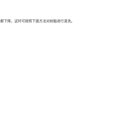
量都下降，
这时可按照下面方法对树
脂
进
行
清
洗。