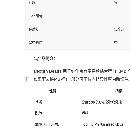
%
纯度
CAS编号
保质期
12个月
是否进口
否
1.
产品简介：
Dextrin Beads
用于纯化带有麦芽糖结合蛋白（MBP
性。如果要去除MBP融合部分可用位点特异性蛋白酶切除
性能
指标
基质
高度交联的6%琼脂糖微球
配体
糊精
载量（/ml 介质）
>10 mg MBP
蛋白(80 kDa)