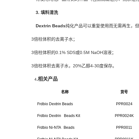
3.
填料清洗
Dextrin Beads
纯
化
产
品可以重
复
使用而无需再生，
3
倍柱体积的去离子水；
3
倍柱体积的0.1% SDS或0.5M NaOH溶液；
3
倍柱体积去离子水，20%乙醇4-30度保存。
4
.
相
关产
品
名
称
货号
Frdbio Dextrin Beads
PPR0024
Frdbio Dextrin Beads Kit
PPR0024K
Frdbio Ni-NTA Beads
PPR0011