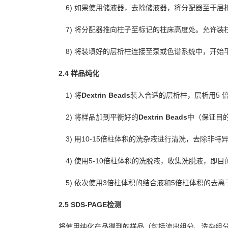
6)
如果使用
储
液器，去除
储
液器，
将
分配器至于
层
7)
将
分配器推向柱子至
标记
的柱床高度
处
。允
许
装
8)
将
装
填
好的
层
析柱
连
接至
泵
或色
谱
系
统
中，
开
始
2.4
样
品
纯
化
1)
将
Dextrin Beads
装入合适的
层
析柱
，
层
析用
5
2)
将样
品加到平衡好的
Dextrin Beads
中
（保
证
目
3)
用10-15倍柱体
积
的
洗
杂
液
进
行
清
洗，去除非特
4)
使用5-10倍柱体
积
的
洗
脱液
，收集洗
脱
液，即目
5)
依次使用3倍柱体
积
的
结
合液
和5倍柱体
积
的去离
2.5 SDS-PAGE
检测
将
使用
纯
化
产
品得到的
样
品（包括流出
组
分、洗
杂组