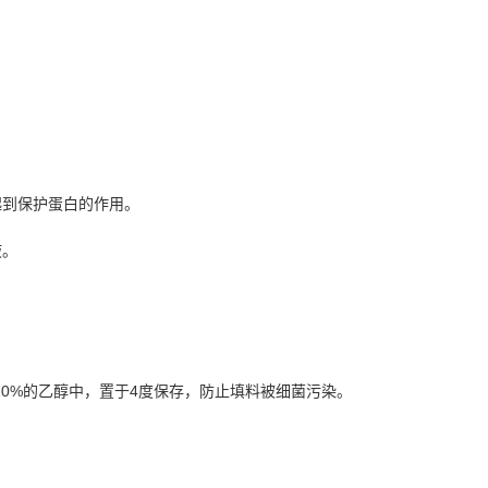
起到保
护
蛋白的作用。
液。
20%
的乙醇中，置于4度保存，防止
填
料被
细
菌
污
染。