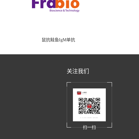
鼠抗鲑鱼IgM单抗
关注我们
扫一扫