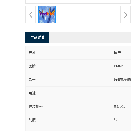
产品详请
产地
国产
Frdbio
品牌
FrdP00369
货号
用途
0.1/1/10
包装规格
%
纯度