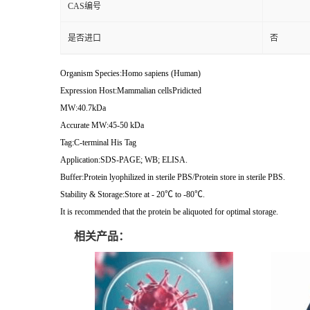
CAS编号
是否进口
否
Organism Species:Homo sapiens (Human)
Expression Host:Mammalian cellsPridicted
MW:40.7kDa
Accurate MW:45-50 kDa
Tag:C-terminal His Tag
Application:SDS-PAGE; WB; ELISA.
Buffer:Protein lyophilized in sterile PBS/Protein store in sterile PBS.
Stability & Storage:Store at - 20℃ to -80℃.
It is recommended that the protein be aliquoted for optimal storage.
相关产品：