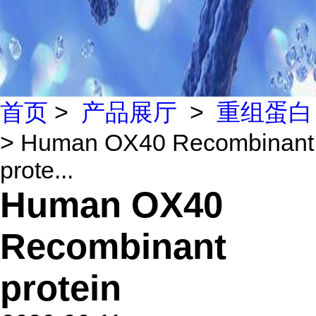
首页
>
产品展厅
>
重组蛋白
> Human OX40 Recombinant
prote...
Human OX40
Recombinant
protein