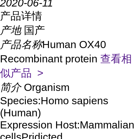
2020-06-11
产品详情
产地
国产
产品名称
Human OX40
Recombinant protein
查看相
似产品 >
简介
Organism
Species:Homo sapiens
(Human)
Expression Host:Mammalian
cellsPridicted