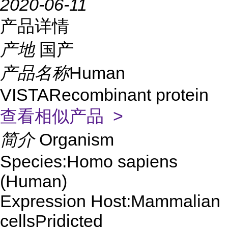
2020-06-11
产品详情
产地
国产
产品名称
Human
VISTARecombinant protein
查看相似产品 >
简介
Organism
Species:Homo sapiens
(Human)
Expression Host:Mammalian
cellsPridicted