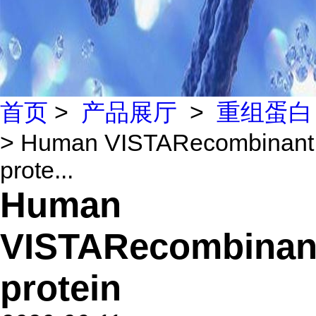
首页
>
产品展厅
>
重组蛋白
> Human VISTARecombinant
prote...
Human
VISTARecombinan
protein