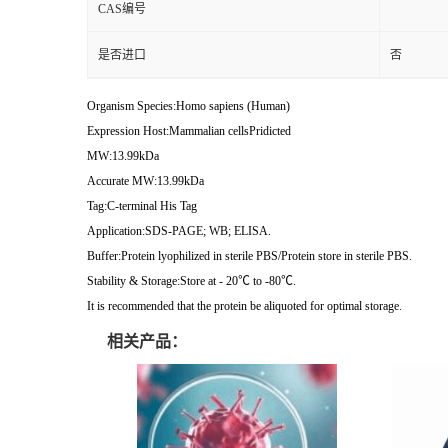
CAS编号
是否进口
否
Organism Species:Homo sapiens (Human)
Expression Host:Mammalian cellsPridicted
MW:13.99kDa
Accurate MW:13.99kDa
Tag:C-terminal His Tag
Application:SDS-PAGE; WB; ELISA.
Buffer:Protein lyophilized in sterile PBS/Protein store in sterile PBS.
Stability & Storage:Store at - 20℃ to -80℃.
It is recommended that the protein be aliquoted for optimal storage.
相关产品：