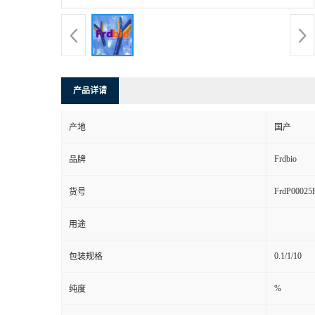
产品详请
产地
国产
Frdbio
品牌
FrdP00025
货号
用途
0.1/1/10
包装规格
%
纯度