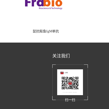
鼠抗鲑鱼IgM单抗
关注我们
扫一扫