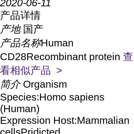
2020-06-11
产品详情
产地
国产
产品名称
Human
CD28Recombinant protein
查
看相似产品 >
简介
Organism
Species:Homo sapiens
(Human)
Expression Host:Mammalian
cellsPridicted