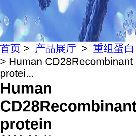
首页
>
产品展厅
>
重组蛋白
> Human CD28Recombinant
protei...
Human
CD28Recombinan
protein