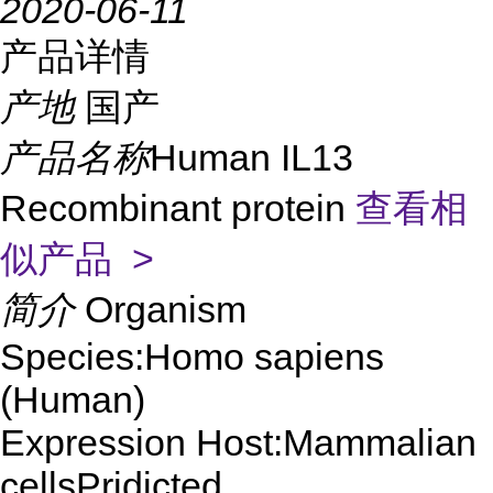
2020-06-11
产品详情
产地
国产
产品名称
Human IL13
Recombinant protein
查看相
似产品 >
简介
Organism
Species:Homo sapiens
(Human)
Expression Host:Mammalian
cellsPridicted