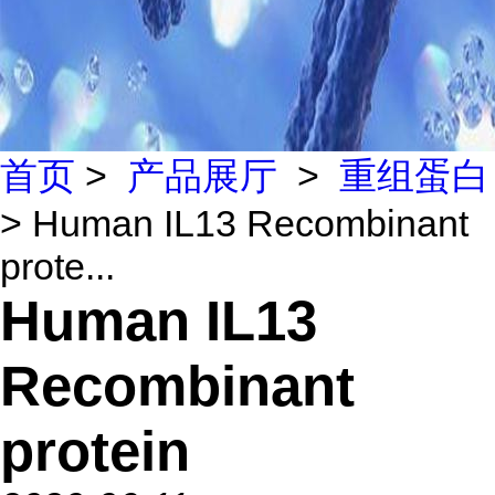
首页
>
产品展厅
>
重组蛋白
> Human IL13 Recombinant
prote...
Human IL13
Recombinant
protein