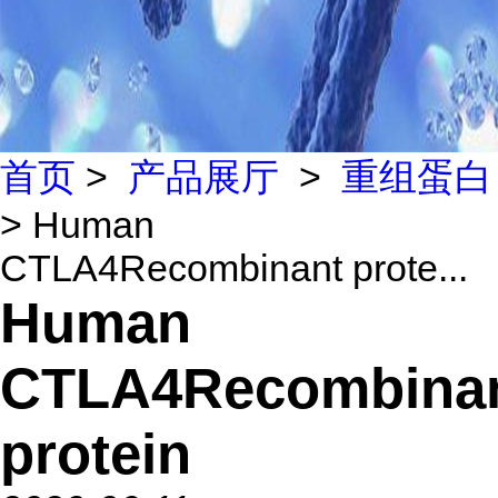
首页
>
产品展厅
>
重组蛋白
> Human
CTLA4Recombinant prote...
Human
CTLA4Recombina
protein