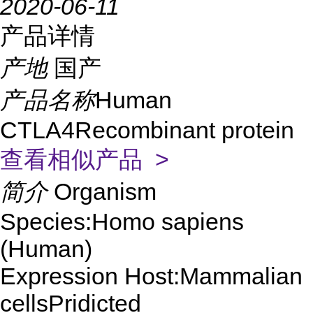
2020-06-11
产品详情
产地
国产
产品名称
Human
CTLA4Recombinant protein
查看相似产品 >
简介
Organism
Species:Homo sapiens
(Human)
Expression Host:Mammalian
cellsPridicted