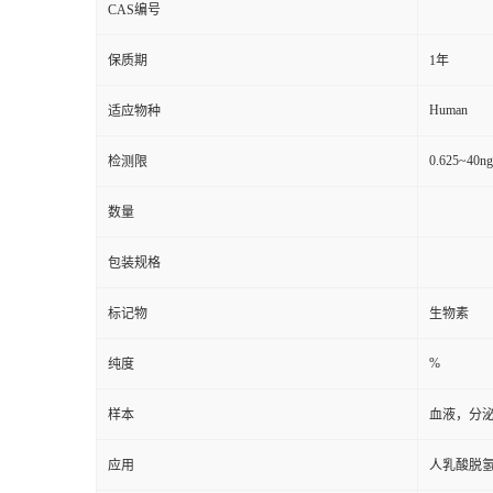
CAS编号
保质期
1年
Human
适应物种
0.625~40n
检测限
数量
包装规格
标记物
生物素
%
纯度
样本
血液，分
应用
人乳酸脱氢