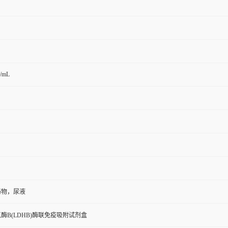
g/mL
泌物，尿液
酶B(LDHB)酶联免疫吸附试剂盒