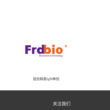
鼠抗鲑鱼IgM单抗
关注我们