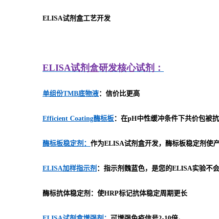
ELISA
试剂盒工艺开发
ELISA
试剂盒研发
核心试剂：
单组份TMB底物液
：信价比更高
Efficient Coating酶标板
：在pH中性缓冲条件下共价包被抗
酶标板稳定剂：
作为ELISA试剂盒开发，酶标板稳定剂
ELISA加样指示剂
：指示剂魏蓝色，是您的ELISA实验不
酶标抗体稳定剂：使HRP标记抗体稳定周期更长
ELISA试剂盒增强剂：
可增强免疫信号2-10倍。