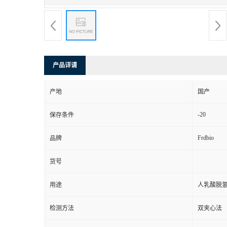
产品详请
产地
国产
-20
保存条件
Frdbio
品牌
货号
用途
人乳酸脱氢
检测方法
双夹心法