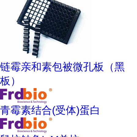
链霉亲和素包被微孔板（黑
板）
青霉素结合(受体)蛋白