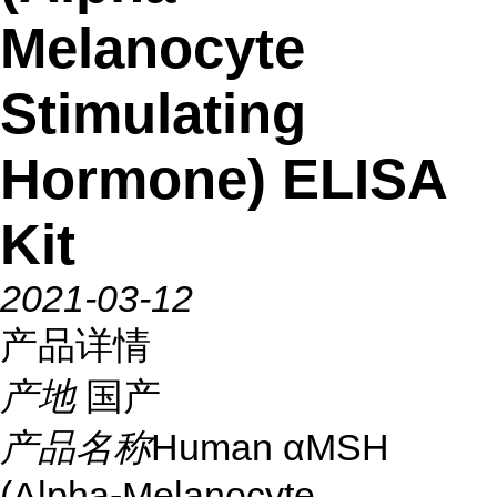
Melanocyte
Stimulating
Hormone) ELISA
Kit
2021-03-12
产品详情
产地
国产
产品名称
Human αMSH
(Alpha-Melanocyte