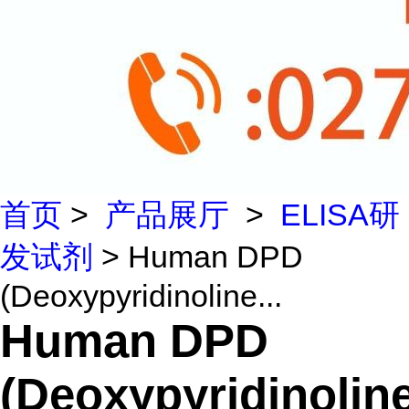
首页
>
产品展厅
>
ELISA研
发试剂
> Human DPD
(Deoxypyridinoline...
Human DPD
(Deoxypyridinolin