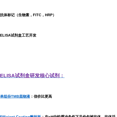
抗体标记（生物素，FITC，HRP）
ELISA
试剂盒工艺开发
ELISA
试剂盒研发
核心试剂：
单组份TMB底物液
：信价比更高
Efficient Coating酶标板
：在pH中性缓冲条件下共价包被抗体，抗体活