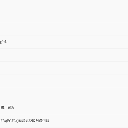
pg/mL
泌物，尿液
2α(PGF2α)酶联免疫吸附试剂盒