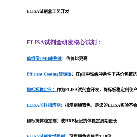
ELISA
试剂盒工艺开发
ELISA
试剂盒研发
核心试剂：
单组份TMB底物液
：信价比更高
Efficient Coating酶标板
：在pH中性缓冲条件下共价包被抗
酶标板稳定剂：
作为ELISA试剂盒开发，酶标板稳定剂
ELISA加样指示剂
：指示剂魏蓝色，是您的ELISA实验不
酶标抗体稳定剂：使HRP标记抗体稳定周期更长
ELISA试剂盒增强剂：
可增强免疫信号2-10倍。