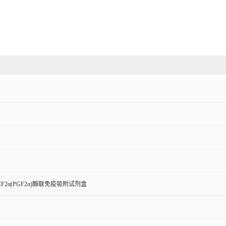
2α(PGF2α)酶联免疫吸附试剂盒