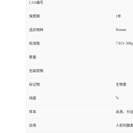
CAS编号
保质期
1年
Human
适应物种
7.813~500
检测限
数量
包装规格
标记物
生物素
%
纯度
样本
血液，分
应用
人前列腺素F