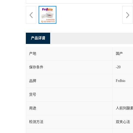
产品详请
产地
国产
-20
保存条件
Frdbio
品牌
货号
用途
人前列腺素F
检测方法
双夹心法