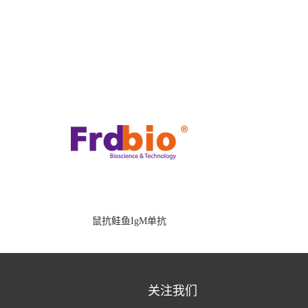
鼠抗鲑鱼IgM单抗
关注我们