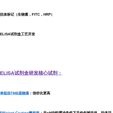
抗体标记（生物素，FITC，HRP）
ELISA
试剂盒工艺开发
ELISA
试剂盒研发
核心试剂：
单组份TMB底物液
：信价比更高
Efficient Coating酶标板
：在pH中性缓冲条件下共价包被抗体，抗体活