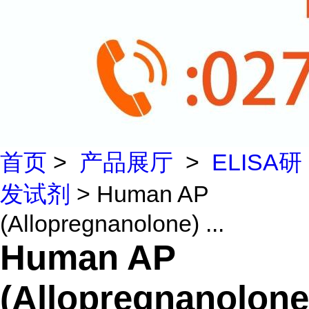
首页
>
产品展厅
>
ELISA研
发试剂
> Human AP
(Allopregnanolone) ...
Human AP
(Allopregnanolone