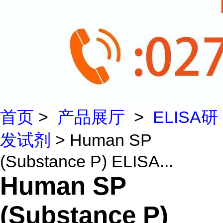
首页
>
产品展厅
>
ELISA研
发试剂
> Human SP
(Substance P) ELISA...
Human SP
(Substance P)