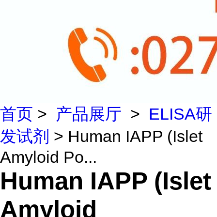
首页
>
产品展厅
>
ELISA研
发试剂
> Human IAPP (Islet
Amyloid Po...
Human IAPP (Islet
Amyloid