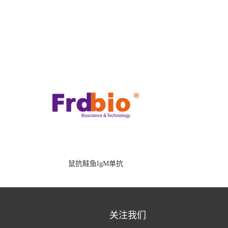
鼠抗鲑鱼IgM单抗
关注我们