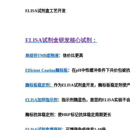
ELISA
试剂盒工艺开发
ELISA
试剂盒研发
核心试剂：
单组份TMB底物液
：信价比更高
Efficient Coating酶标板
：在pH中性缓冲条件下共价包被抗
酶标板稳定剂：
作为ELISA试剂盒开发，酶标板稳定剂
ELISA加样指示剂
：指示剂魏蓝色，是您的ELISA实验不
酶标抗体稳定剂：使HRP标记抗体稳定周期更长
ELISA试剂盒增强剂：
可增强免疫信号2-10倍。