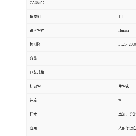
CAS编号
保质期
1年
Human
适应物种
31.25~200
检测限
数量
包装规格
标记物
生物素
%
纯度
样本
血液，分
应用
人封闭蛋白