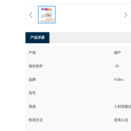
产品详请
产地
国产
-20
保存条件
Frdbio
品牌
货号
用途
人封闭蛋白
检测方法
双夹心法