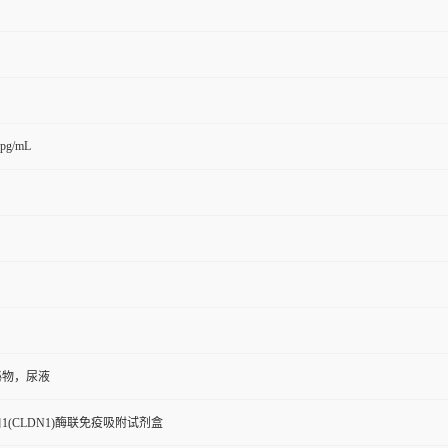
0pg/mL
泌物，尿液
1(CLDN1)酶联免疫吸附试剂盒