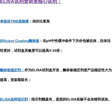
ELISA
试剂盒研发
核心试剂：
单组份TMB底物液
：信价比更高
Efficient Coating酶标板
：在pH中性缓冲条件下共价包被抗体，抗体活
性更好，试剂盒灵敏度可以提高4-10倍；
酶标板稳定剂：
作为ELISA试剂盒开发，酶标板稳定剂使产品稳定性大为
提高，货架期延长；
ELISA加样指示剂
：指示剂魏蓝色，是您的ELISA实验不会加错和误加。