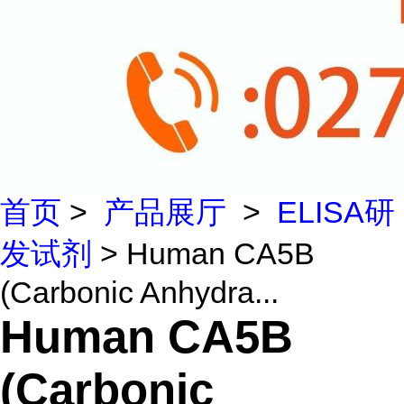
首页
>
产品展厅
>
ELISA研
发试剂
> Human CA5B
(Carbonic Anhydra...
Human CA5B
(Carbonic