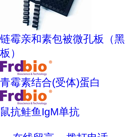
链霉亲和素包被微孔板（黑
板）
青霉素结合(受体)蛋白
鼠抗鲑鱼IgM单抗