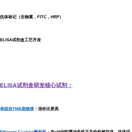
抗体标记（生物素，FITC，HRP）
ELISA
试剂盒工艺开发
ELISA
试剂盒研发
核心试剂：
单组份TMB底物液
：信价比更高
Efficient Coating酶标板
：在pH中性缓冲条件下共价包被抗体，抗体活