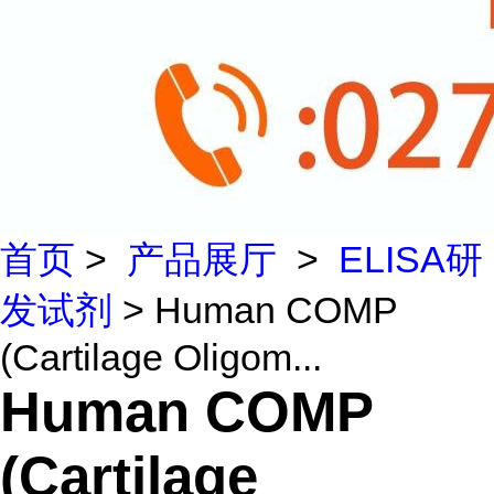
首页
>
产品展厅
>
ELISA研
发试剂
> Human COMP
(Cartilage Oligom...
Human COMP
(Cartilage