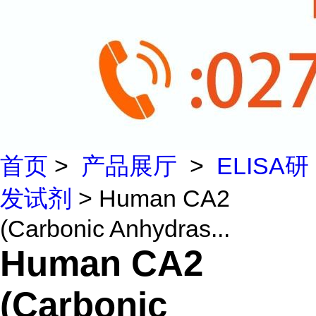
首页
>
产品展厅
>
ELISA研
发试剂
> Human CA2
(Carbonic Anhydras...
Human CA2
(Carbonic