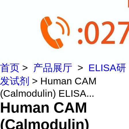
首页
>
产品展厅
>
ELISA研
发试剂
> Human CAM
(Calmodulin) ELISA...
Human CAM
(Calmodulin)