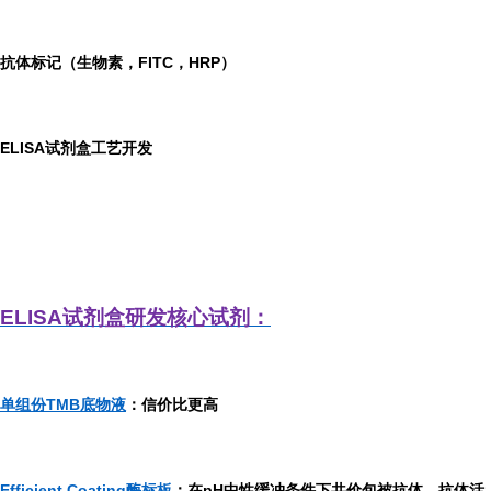
抗体标记（生物素，FITC，HRP）
ELISA
试剂盒工艺开发
ELISA
试剂盒研发
核心试剂：
单组份TMB底物液
：信价比更高
Efficient Coating酶标板
：在pH中性缓冲条件下共价包被抗体，抗体活