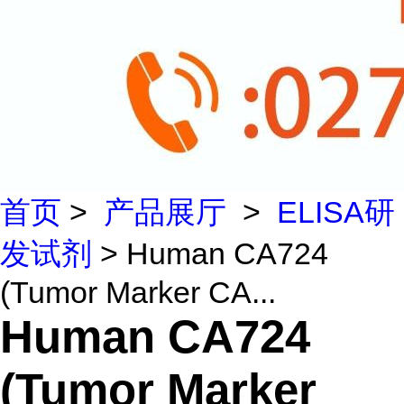
首页
>
产品展厅
>
ELISA研
发试剂
> Human CA724
(Tumor Marker CA...
Human CA724
(Tumor Marker