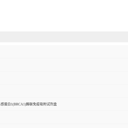
感蛋白1(BRCA1)酶联免疫吸附试剂盒