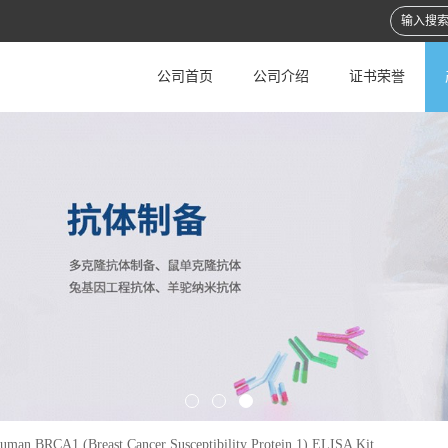
公司首页
公司介绍
证书荣誉
uman BRCA1 (Breast Cancer Susceptibility Protein 1) ELISA Kit