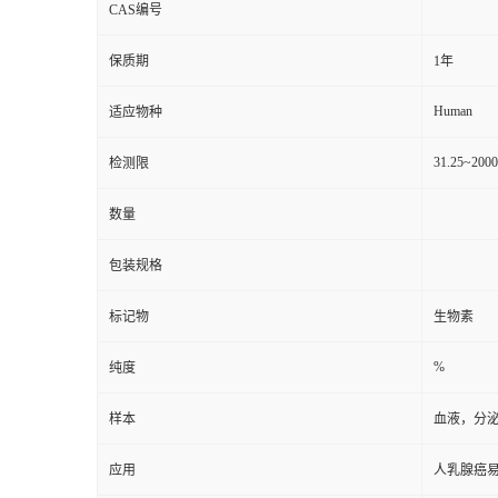
CAS编号
保质期
1年
Human
适应物种
31.25~200
检测限
数量
包装规格
标记物
生物素
%
纯度
样本
血液，分
应用
人乳腺癌易