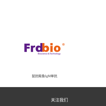
鼠抗鲑鱼IgM单抗
关注我们