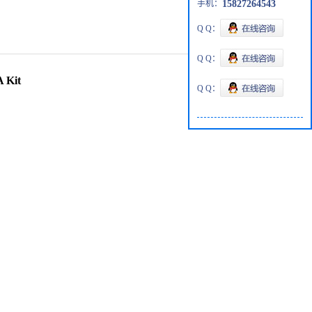
手机：
15827264543
Q Q：
Q Q：
A Kit
Q Q：