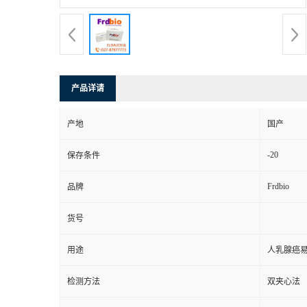
产品详请
产地
国产
-20
保存条件
Frdbio
品牌
货号
用途
人乳腺癌易
检测方法
双夹心法