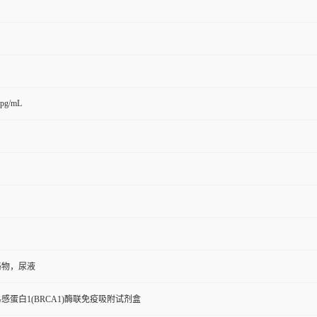
0pg/mL
泌物，尿液
感蛋白1(BRCA1)酶联免疫吸附试剂盒