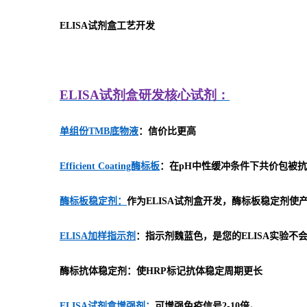
ELISA
试剂盒工艺开发
ELISA
试剂盒研发
核心试剂：
单组份TMB底物液
：信价比更高
Efficient Coating酶标板
：在pH中性缓冲条件下共价包被抗
酶标板稳定剂：
作为ELISA试剂盒开发，酶标板稳定剂
ELISA加样指示剂
：指示剂魏蓝色，是您的ELISA实验不
酶标抗体稳定剂：使HRP标记抗体稳定周期更长
ELISA试剂盒增强剂：
可增强免疫信号2-10倍。