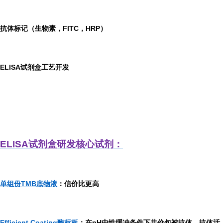
抗体标记（生物素，FITC，HRP）
ELISA
试剂盒工艺开发
ELISA
试剂盒研发
核心试剂：
单组份TMB底物液
：信价比更高
Efficient Coating酶标板
：在pH中性缓冲条件下共价包被抗体，抗体活