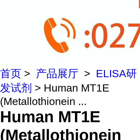
首页
>
产品展厅
>
ELISA研
发试剂
> Human MT1E
(Metallothionein ...
Human MT1E
(Metallothionein