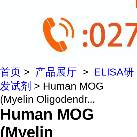
首页
>
产品展厅
>
ELISA研
发试剂
> Human MOG
(Myelin Oligodendr...
Human MOG
(Myelin