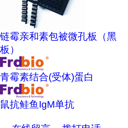
链霉亲和素包被微孔板（黑
板）
青霉素结合(受体)蛋白
鼠抗鲑鱼IgM单抗