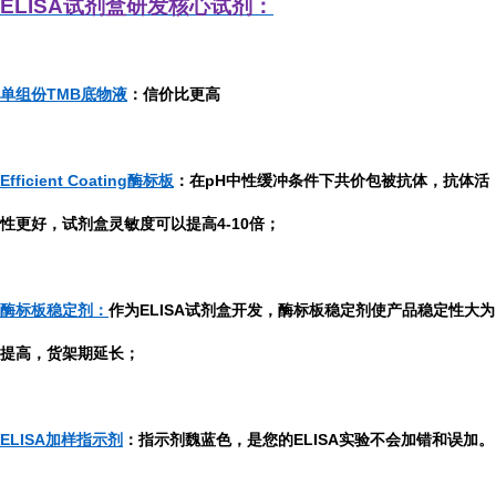
ELISA
试剂盒研发
核心试剂：
单组份TMB底物液
：信价比更高
Efficient Coating酶标板
：在pH中性缓冲条件下共价包被抗体，抗体活
性更好，试剂盒灵敏度可以提高4-10倍；
酶标板稳定剂：
作为ELISA试剂盒开发，酶标板稳定剂使产品稳定性大为
提高，货架期延长；
ELISA加样指示剂
：指示剂魏蓝色，是您的ELISA实验不会加错和误加。