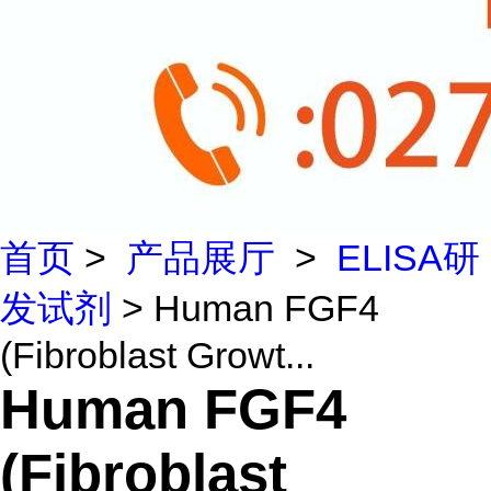
首页
>
产品展厅
>
ELISA研
发试剂
> Human FGF4
(Fibroblast Growt...
Human FGF4
(Fibroblast