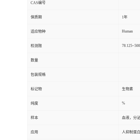
CAS编号
保质期
1年
Human
适应物种
78.125~50
检测限
数量
包装规格
标记物
生物素
%
纯度
样本
血液，分
应用
人抑制蛋白