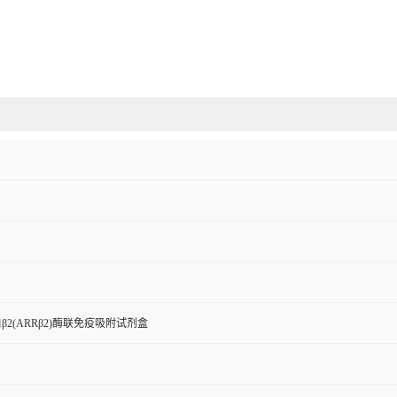
β2(ARRβ2)酶联免疫吸附试剂盒