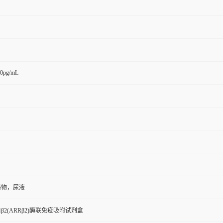
00pg/mL
泌物，尿液
β2(ARRβ2)酶联免疫吸附试剂盒