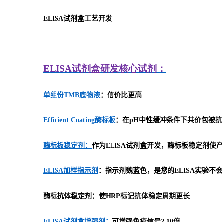
ELISA
试剂盒工艺开发
ELISA
试剂盒研发
核心试剂：
单组份TMB底物液
：信价比更高
Efficient Coating酶标板
：在pH中性缓冲条件下共价包被抗
酶标板稳定剂：
作为ELISA试剂盒开发，酶标板稳定剂
ELISA加样指示剂
：指示剂魏蓝色，是您的ELISA实验不
酶标抗体稳定剂：使HRP标记抗体稳定周期更长
ELISA试剂盒增强剂：
可增强免疫信号2-10倍。