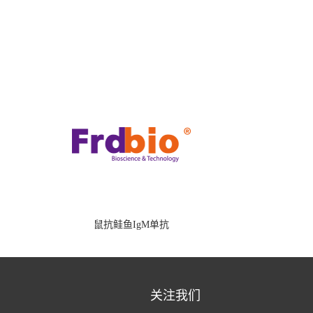
鼠抗鲑鱼IgM单抗
关注我们