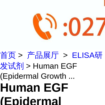
首页
>
产品展厅
>
ELISA研
发试剂
> Human EGF
(Epidermal Growth ...
Human EGF
(Epidermal