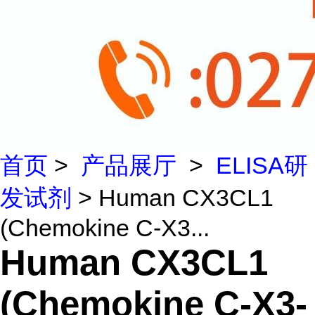
首页
>
产品展厅
>
ELISA研
发试剂
> Human CX3CL1
(Chemokine C-X3...
Human CX3CL1
(Chemokine C-X3-