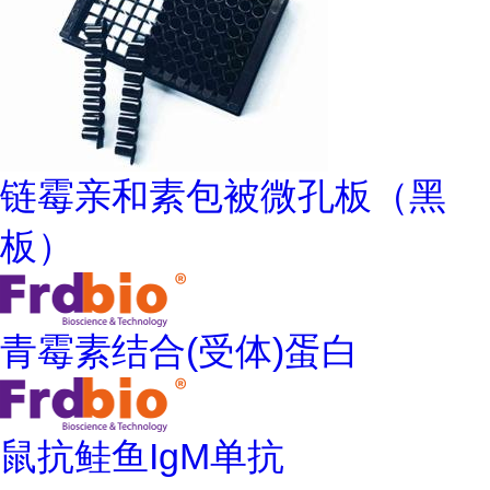
链霉亲和素包被微孔板（黑
板）
青霉素结合(受体)蛋白
鼠抗鲑鱼IgM单抗