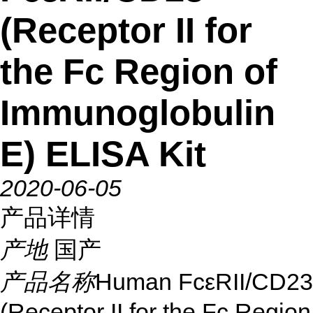
(Receptor II for
the Fc Region of
Immunoglobulin
E) ELISA Kit
2020-06-05
产品详情
产地
国产
产品名称
Human FcεRII/CD23
(Receptor II for the Fc Region